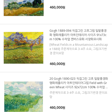
460,000
원
Gogh 1889-094 직접그린 고흐그림 밀밭풍경
화 명화레플리카 아트인테리어 사이즈 91x73c
m 100% 수작업 캔버스유화 서양화모사화
[Wheat Fields in a Mountainous Landscap
e 1889] 주문제작으로 3-4주 소요, 그림크기변
경 문의요망
460,000
원
20 Gogh 1890-023 직접그린 고흐 밀밭풍경화
명화레플리카 아트인테리어그림 Field with Gr
een Wheat 사이즈 92x72cm 100% 수작업 캔
버스유화 모사화
주문제작으로 3-4주 소요, 그림크기변경 문의요
망
460,000
원