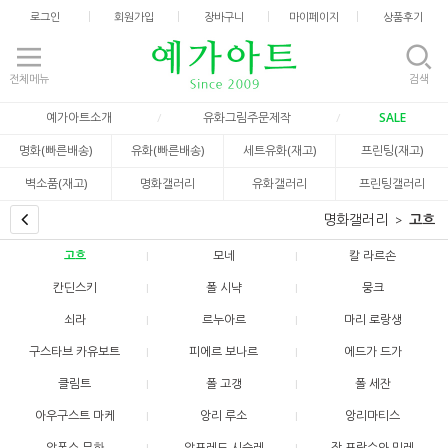
로그인
회원가입
장바구니
마이페이지
상품후기
전체메뉴
검색
예가아트소개
유화그림주문제작
SALE
명화(빠른배송)
유화(빠른배송)
세트유화(재고)
프린팅(재고)
벽소품(재고)
명화갤러리
유화갤러리
프린팅갤러리
명화갤러리
고흐
고흐
모네
칼 라르손
칸딘스키
폴 시냑
뭉크
쇠라
르누아르
마리 로랑생
구스타브 카유보트
피에르 보나르
에드가 드가
클림트
폴 고갱
폴 세잔
아우구스트 마케
앙리 루소
앙리마티스
알폰스 무하
알프레드 시슬레
장 프랑수와 밀레