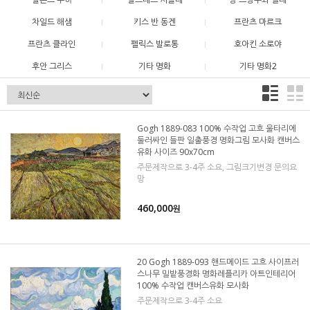
차일드 해샘
키스 반 동겐
프란츠 마르크
프란츠 클라인
펠릭스 발로통
호아킨 소로야
후안 그리스
기타 명화
기타 명화2
Gogh 1889-083 100% 수작업 고흐 울타리에
둘러싸인 들판 일출풍경 명화그림 모사화 캔버스
유화 사이즈 90x70cm
주문제작으로 3-4주 소요, 그림크기변경 문의요
망
460,000
원
20 Gogh 1889-093 핸드메이드 고흐 사이프러
스나무 밀밭풍경화 명화레플리카 아트인테리어
100% 수작업 캔버스유화 모사화
주문제작으로 3-4주 소요