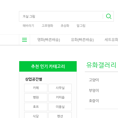
해바라기
고흐명화
추상화
말그림
명화(빠른배송)
유화(빠른배송)
세트유화
유화갤러리
추천 인기 카테고리
상업공간별
고양이
카페
사무실
부엉이
병원
커피숍
호랑이
호프
미용실
식당
펜션