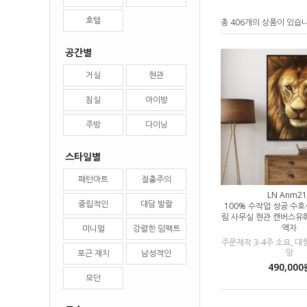
호텔
총 406개의 상품이 있습
공간별
거실
현관
침실
아이방
주방
다이닝
스타일별
패턴아트
절충주의
LN Anm21
중립적인
대담 발랄
100% 수작업 성공 수호
림 사무실 현관 캔버스유
액자
미니멀
강렬한 임팩트
주문제작 3-4주 소요, 
망
포근 재치
남성적인
490,000
모던