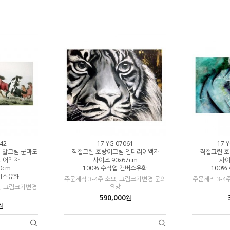
42
17 YG 07061
17 Y
리 말그림 군마도
직접그린 호랑이그림 인테리어액자
직접그린 
리어액자
사이즈 90x67cm
사이
0cm
100% 수작업 캔버스유화
100%
캔버스유화
주문제작 3-4주 소요, 그림크기변경 문의
주문제작 3-4
요망
요, 그림크기변경
590,000
원
원