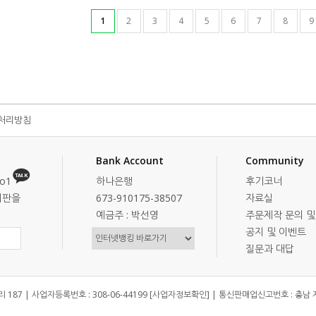
1
2
3
4
5
6
7
8
9
처리방침
Bank Account
Community
o1
하나은행
후기코너
시판을
673-910175-38507
자료실
예금주 : 박선영
주문제작 문의 및
공지 및 이벤트
질문과 대답
187 | 사업자등록번호 : 308-06-44199
[사업자정보확인]
| 통신판매업신고번호 : 충남 제