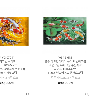
4 YG 07041
YG 16-615
어그림 구어도
풍수 아트인테리어 구어도 잉어그림
즈 100x65cm
직접그린 유화그림 주문제작
유화그림의뢰 주문제작
사이즈 100x64cm
0% 수작업그림
100% 핸드메이드 캔버스그림
제작 3-4주 소요
주문제작으로 3-4주 소요
690,000
690,000
원
원