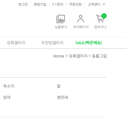
로그인
회원가입
1:1문의
주문조회
고객센터
0
상품후기
마이페이지
장바구니
유화갤러리
프린팅갤러리
SALE(빠른배송)
>
>
Home
유화갤러리
동물그림
독수리
말
잉어
앵무새