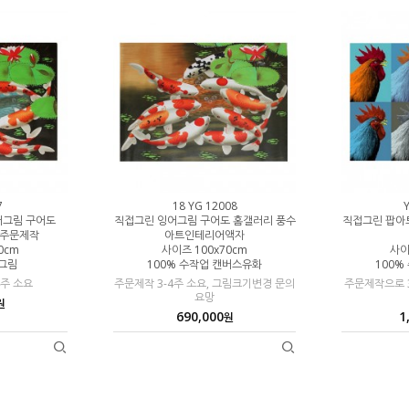
7
18 YG 12008
Y
어그림 구어도
직접그린 잉어그림 구어도 홈갤러리 풍수
직접그린 팝아
 주문제작
아트인테리어액자
0cm
사이즈 100x70cm
사이
업그림
100% 수작업 캔버스유화
100%
4주 소요
주문제작 3-4주 소요, 그림크기변경 문의
주문제작으로 3
요망
원
690,000
1
원