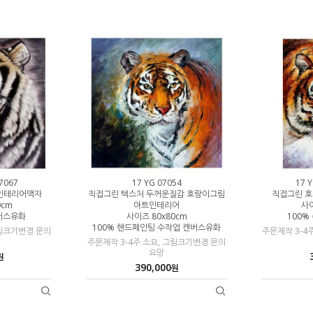
07067
17 YG 07054
17 Y
인테리어액자
직접그린 텍스처 두꺼운질감 호랑이그림
직접그린 
0cm
아트인테리어
사이
캔버스유화
사이즈 80x80cm
100%
100% 핸드페인팅 수작업 캔버스유화
그림크기변경 문의
주문제작 3-4
주문제작 3-4주 소요, 그림크기변경 문의
요망
원
390,000
원