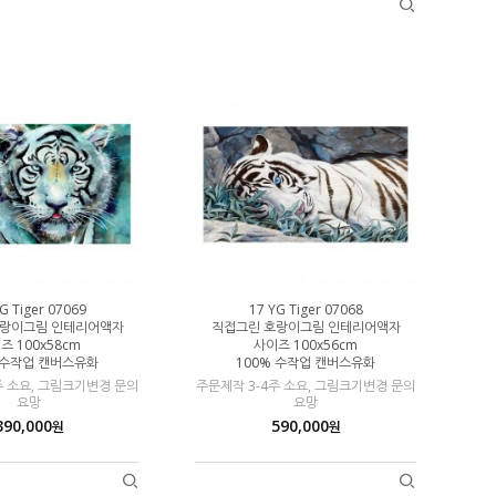
G Tiger 07069
17 YG Tiger 07068
호랑이그림 인테리어액자
직접그린 호랑이그림 인테리어액자
즈 100x58cm
사이즈 100x56cm
 수작업 캔버스유화
100% 수작업 캔버스유화
주 소요, 그림크기변경 문의
주문제작 3-4주 소요, 그림크기변경 문의
요망
요망
390,000
590,000
원
원