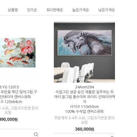
상품명
인기순
최다판매순
높은가격순
낮은가격순
8 YG 12015
24Anm294
업 모란꽃 목단 잉어그림 구
직접그린 성공 승진 재물운 질주하는 두
수인테리어 캔버스유화
마리 말그림 풍수아트 와이드 인테리어액
즈 120x64cm
자
사이즈 110x50cm
주 소요, 그림크기변경 문의
100% 수작업 캔버스유화
요망
주문제작 3-4주 소요, 그림크기변경 문의
490,000
원
요망
360,000
원