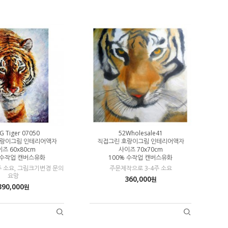
G Tiger 07050
52Wholesale41
호랑이그림 인테리어액자
직접그린 호랑이그림 인테리어액자
즈 60x80cm
사이즈 70x70cm
 수작업 캔버스유화
100% 수작업 캔버스유화
주 소요, 그림크기변경 문의
주문제작으로 3-4주 소요
요망
360,000
원
390,000
원