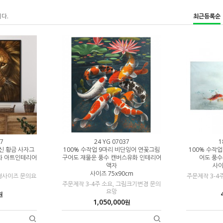
니다.
최근등록순
7
24 YG 07037
1
신 황금 사자그
100% 수작업 9마리 비단잉어 연꽃그림
100% 수작
화 아트인테리어
구어도 재물운 풍수 캔버스유화 인테리어
어도 풍
액자
사이
사이즈 75x90cm
대형사이즈 문의요
주문제작 3-4
주문제작 3-4주 소요, 그림크기변경 문의
요망
원
1,050,000
원