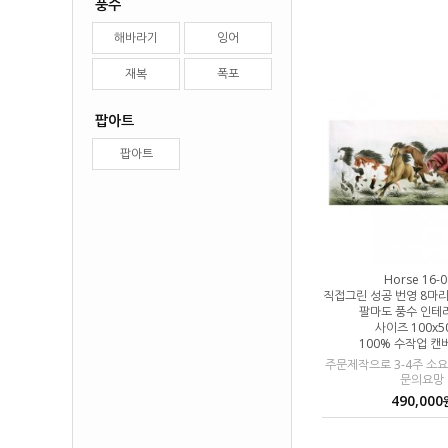
풍수
해바라기
잉어
재복
폭포
팝아트
팝아트
Horse 16-0
직접그린 성공 번영 8마
팔마도 풍수 인테
사이즈 100x5
100% 수작업 
주문제작으로 3-4주 소
문의요망
490,000