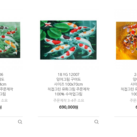
06
18 YG 12007
2
어도
잉어그림 구어도
잉
4cm
사이즈 100x70cm
사이
 주문제작
직접그린 유화그림 주문제작
직접그린 
업그림
100% 수작업그림
10
 소요
주문제작 3-4주 소요
주문
690,000
원
원