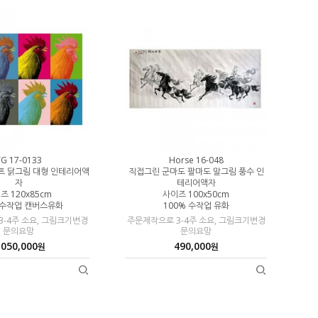
G 17-0133
Horse 16-048
트 닭그림 대형 인테리어액
직접그린 군마도 팔마도 말그림 풍수 인
자
테리어액자
즈 120x85cm
사이즈 100x50cm
 수작업 캔버스유화
100% 수작업 유화
-4주 소요, 그림크기변경
주문제작으로 3-4주 소요, 그림크기변경
문의요망
문의요망
,050,000
490,000
원
원