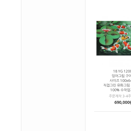
18 YG 120
잉어그림 구
사이즈 100x6
직접그린 유화그림
100% 수작
주문제작 3-4주
690,000