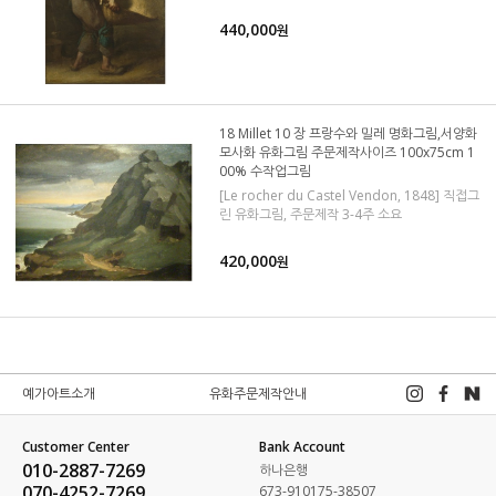
440,000
원
18 Millet 10 장 프랑수와 밀레 명화그림,서양화
모사화 유화그림 주문제작사이즈 100x75cm 1
00% 수작업그림
[Le rocher du Castel Vendon, 1848] 직접그
린 유화그림, 주문제작 3-4주 소요
420,000
원
예가아트소개
유화주문제작안내
Customer Center
Bank Account
010-2887-7269
하나은행
070-4252-7269
673-910175-38507