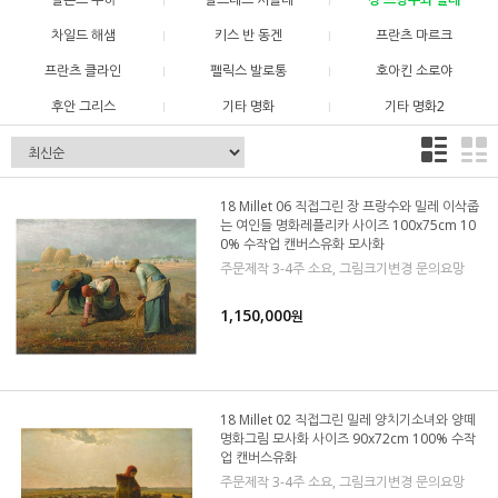
차일드 해샘
키스 반 동겐
프란츠 마르크
프란츠 클라인
펠릭스 발로통
호아킨 소로야
후안 그리스
기타 명화
기타 명화2
18 Millet 06 직접그린 장 프랑수와 밀레 이삭줍
는 여인들 명화레플리카 사이즈 100x75cm 10
0% 수작업 캔버스유화 모사화
주문제작 3-4주 소요, 그림크기변경 문의요망
1,150,000
원
18 Millet 02 직접그린 밀레 양치기소녀와 양떼
명화그림 모사화 사이즈 90x72cm 100% 수작
업 캔버스유화
주문제작 3-4주 소요, 그림크기변경 문의요망