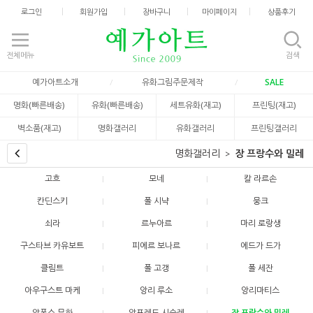
로그인
회원가입
장바구니
마이페이지
상품후기
전체메뉴
검색
예가아트소개
유화그림주문제작
SALE
명화(빠른배송)
유화(빠른배송)
세트유화(재고)
프린팅(재고)
벽소품(재고)
명화갤러리
유화갤러리
프린팅갤러리
명화갤러리
장 프랑수와 밀레
고흐
모네
칼 라르손
칸딘스키
폴 시냑
뭉크
쇠라
르누아르
마리 로랑생
구스타브 카유보트
피에르 보나르
에드가 드가
클림트
폴 고갱
폴 세잔
아우구스트 마케
앙리 루소
앙리마티스
알폰스 무하
알프레드 시슬레
장 프랑수와 밀레