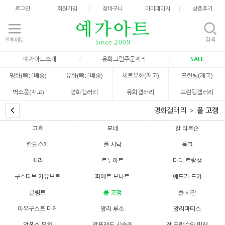
로그인
회원가입
장바구니
마이페이지
상품후기
전체메뉴
검색
예가아트소개
유화그림주문제작
SALE
명화(빠른배송)
유화(빠른배송)
세트유화(재고)
프린팅(재고)
벽소품(재고)
명화갤러리
유화갤러리
프린팅갤러리
명화갤러리
폴 고갱
고흐
모네
칼 라르손
칸딘스키
폴 시냑
뭉크
쇠라
르누아르
마리 로랑생
구스타브 카유보트
피에르 보나르
에드가 드가
클림트
폴 고갱
폴 세잔
아우구스트 마케
앙리 루소
앙리마티스
알폰스 무하
알프레드 시슬레
장 프랑수와 밀레