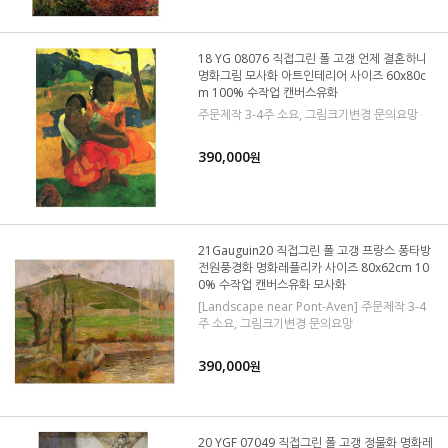
18 YG 08076 직접그린 폴 고갱 언제 결혼하니
명화그림 모사화 아트인테리어 사이즈 60x80c
m 100% 수작업 캔버스유화
주문제작 3-4주 소요, 그림크기변경 문의요망
390,000
원
21Gauguin20 직접그린 폴 고갱 프랑스 퐁타방
전원풍경화 명화레플리카 사이즈 80x62cm 10
0% 수작업 캔버스유화 모사화
[Landscape near Pont-Aven] 주문제작 3-4
주 소요, 그림크기변경 문의요망
390,000
원
20 YGF 07049 직접그린 폴 고갱 정물화 명화레