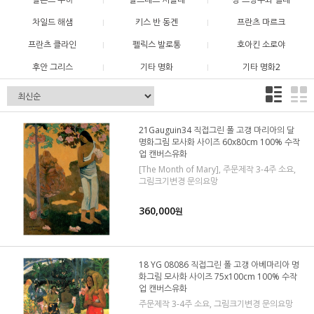
차일드 해샘
키스 반 동겐
프란츠 마르크
프란츠 클라인
펠릭스 발로통
호아킨 소로야
후안 그리스
기타 명화
기타 명화2
21Gauguin34 직접그린 폴 고갱 마리아의 달
명화그림 모사화 사이즈 60x80cm 100% 수작
업 캔버스유화
[The Month of Mary], 주문제작 3-4주 소요,
그림크기변경 문의요망
360,000
원
18 YG 08086 직접그린 폴 고갱 아베마리아 명
화그림 모사화 사이즈 75x100cm 100% 수작
업 캔버스유화
주문제작 3-4주 소요, 그림크기변경 문의요망