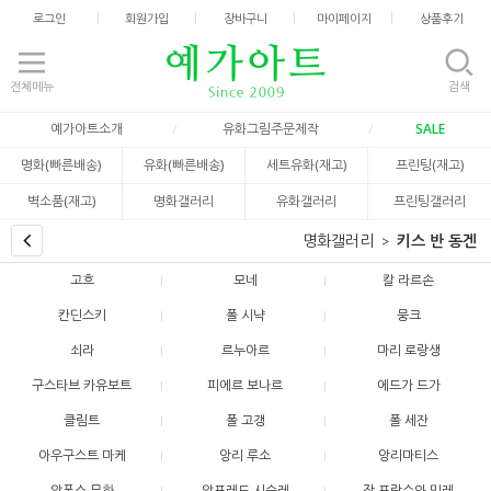
로그인
회원가입
장바구니
마이페이지
상품후기
전체메뉴
검색
예가아트소개
유화그림주문제작
SALE
명화(빠른배송)
유화(빠른배송)
세트유화(재고)
프린팅(재고)
벽소품(재고)
명화갤러리
유화갤러리
프린팅갤러리
명화갤러리
키스 반 동겐
고흐
모네
칼 라르손
칸딘스키
폴 시냑
뭉크
쇠라
르누아르
마리 로랑생
구스타브 카유보트
피에르 보나르
에드가 드가
클림트
폴 고갱
폴 세잔
아우구스트 마케
앙리 루소
앙리마티스
알폰스 무하
알프레드 시슬레
장 프랑수와 밀레