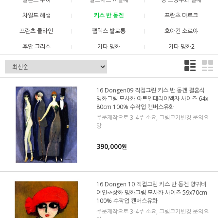
차일드 해샘
키스 반 동겐
프란츠 마르크
프란츠 클라인
펠릭스 발로통
호아킨 소로야
후안 그리스
기타 명화
기타 명화2
16 Dongen09 직접그린 키스 반 동겐 결혼식
명화그림 모사화 아트인테리어액자 사이즈 64x
80cm 100% 수작업 캔버스유화
주문제작으로 3-4주 소요, 그림크기변경 문의요
망
390,000
원
16 Dongen 10 직접그린 키스 반 동겐 양귀비
여인초상화 명화그림 모사화 사이즈 59x70cm
100% 수작업 캔버스유화
주문제작으로 3-4주 소요, 그림크기변경 문의요