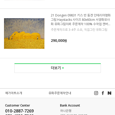
21 Dongen 09831 키스 반 동겐 인테리어명화
그림 Haystacks 사이즈 80x60cm 서양화모사
화 유화그림의뢰 주문제작 100% 수작업 캔버스
그림
주문제작으로 3-4주 소요, 직접그린 유화그림
290,000
원
더보기
+
예가아트소개
유화주문제작안내
Customer Center
Bank Account
010-2887-7269
하나은행