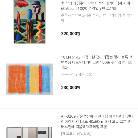
형 감성 상징주의 모던 아트인테리어액자 사이즈
60x90cm 100% 수작업 캔버스유화
주문제작으로 3-4주 소요, 그림크기변경 문의요
망
320,000
원
18 LN 6143 직접그린 갤러리감성 컬러 블록 색
면추상 아트인테리어그림 100% 수작업 캔버스
유화
주문제작 3-4주 소요
230,000
원
AP-3269 단순추상화 모던그림 아트프린팅 인테
리어액자 3개세트 40x60cm 3개 고급 코튼 캔
버스인쇄 띄움액자프레임 포함
[재고보유 당일발송]