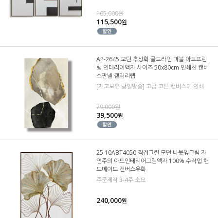
165,000원
115,500
원
AP-2645 모던 추상화 골드라인 마블 아트프린
팅 인테리어액자 사이즈 50x80cm 인쇄한 캔버
스판넬 갤러리랩
[재고보유 당일발송] 고급 코튼 캔버스에 인쇄
79,000원
39,500
원
25 10ABT4050 직접그린 모던 나뭇잎그림 자
연주의 아트인테리어그림액자 100% 수작업 핸
드메이드 캔버스유화
주문제작 3-4주 소요
240,000
원