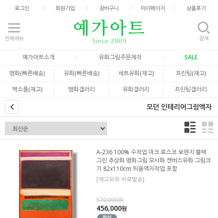
로그인
회원가입
장바구니
마이페이지
상품후기
전체메뉴
검색
예가아트소개
유화그림주문제작
SALE
명화(빠른배송)
유화(빠른배송)
세트유화(재고)
프린팅(재고)
벽소품(재고)
명화갤러리
유화갤러리
프린팅갤러리
모던 인테리어그림액자
A-236 100% 수작업 마크 로스코 오렌지 블랙
그린 추상화 명화그림 모사화 캔버스유화 그림크
기 82x110cm 띄움액자작업 포함
[재고보유 바로발송]
570,000원
456,000
원