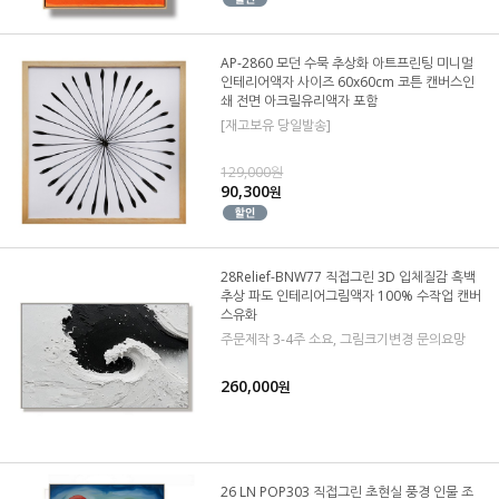
AP-2860 모던 수묵 추상화 아트프린팅 미니멀
인테리어액자 사이즈 60x60cm 코튼 캔버스인
쇄 전면 아크릴유리액자 포함
[재고보유 당일발송]
129,000원
90,300
원
28Relief-BNW77 직접그린 3D 입체질감 흑백
추상 파도 인테리어그림액자 100% 수작업 캔버
스유화
주문제작 3-4주 소요, 그림크기변경 문의요망
260,000
원
26 LN POP303 직접그린 초현실 풍경 인물 조