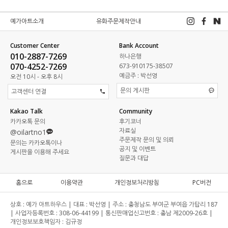
예가아트소개
유화주문제작안내
Customer Center
Bank Account
010-2887-7269
하나은행
070-4252-7269
673-910175-38507
예금주 : 박선영
오전 10시 - 오후 8시
문의 게시판
고객센터 연결
Kakao Talk
Community
카카오톡 문의
후기코너
자료실
@oilartno1
주문제작 문의 및 의뢰
문의는 카카오톡이나
공지 및 이벤트
게시판을 이용해 주세요
질문과 대답
홈으로
이용약관
개인정보처리방침
PC버전
상호 :
예가 아트하우스 |
대표 :
박선영 |
주소 :
충청남도 부여군 부여읍 가탑리 187
|
사업자등록번호 :
308-06-44199 |
통신판매업신고번호 :
충남 제2009-26호 |
개인정보보호책임자 :
김규정