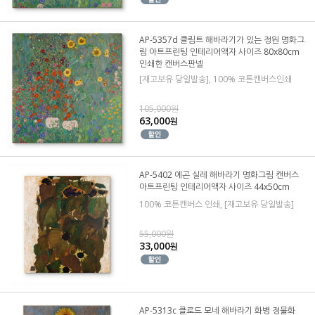
AP-5357d 클림트 해바라기가 있는 정원 명화그
림 아트프린팅 인테리어액자 사이즈 80x80cm
인쇄한 캔버스판넬
[재고보유 당일발송], 100% 코튼캔버스인쇄
105,000원
63,000
원
AP-5402 에곤 실레 해바라기 명화그림 캔버스
아트프린팅 인테리어액자 사이즈 44x50cm
100% 코튼캔버스 인쇄, [재고보유 당일발송]
55,000원
33,000
원
AP-5313c 클로드 모네 해바라기 화병 정물화