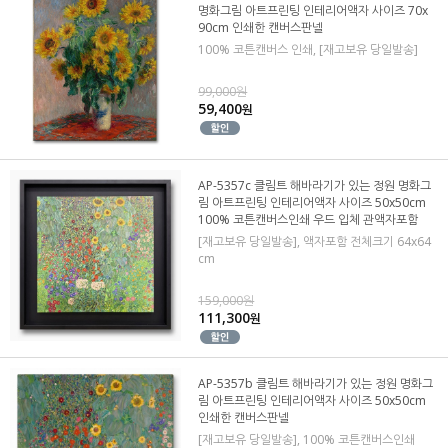
명화그림 아트프린팅 인테리어액자 사이즈 70x
90cm 인쇄한 캔버스판넬
100% 코튼캔버스 인쇄, [재고보유 당일발송]
99,000원
59,400
원
AP-5357c 클림트 해바라기가 있는 정원 명화그
림 아트프린팅 인테리어액자 사이즈 50x50cm
100% 코튼캔버스인쇄 우드 입체 관액자포함
[재고보유 당일발송], 액자포함 전체크기 64x64
cm
159,000원
111,300
원
AP-5357b 클림트 해바라기가 있는 정원 명화그
림 아트프린팅 인테리어액자 사이즈 50x50cm
인쇄한 캔버스판넬
[재고보유 당일발송], 100% 코튼캔버스인쇄