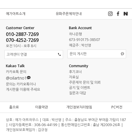
예가아트소개
유화주문제작안내
Customer Center
Bank Account
010-2887-7269
하나은행
070-4252-7269
673-910175-38507
예금주 : 박선영
오전 10시 - 오후 8시
문의 게시판
고객센터 연결
Kakao Talk
Community
카카오톡 문의
후기코너
자료실
@oilartno1
주문제작 문의 및 의뢰
문의는 카카오톡이나
공지 및 이벤트
게시판을 이용해 주세요
질문과 대답
홈으로
이용약관
개인정보처리방침
PC버전
상호 :
예가 아트하우스 |
대표 :
박선영 |
주소 :
충청남도 부여군 부여읍 가탑리 187
|
사업자등록번호 :
308-06-44199 |
통신판매업신고번호 :
충남 제2009-26호 |
개인정보보호책임자 :
김규정