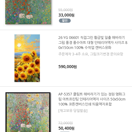
55,000원
33,000
원
26 YG 06601 직접그린 황금빛 일출 해바라기
그림 풍경 풍수아트 대형 인테리어액자 사이즈 8
0x150cm 100% 수작업 캔버스유화
주문제작 3-4주 소요, 그림크기변경 문의요망
590,000
원
AP-5357 클림트 해바라기가 있는 정원 명화그
림 아트프린팅 인테리어액자 사이즈 50x50cm
100% 코튼캔버스인쇄 띄움액자포함
[재고보유 당일발송]
72,000원
50,400
원