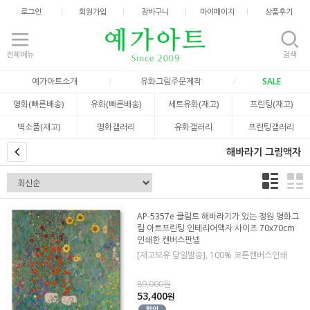
로그인
회원가입
장바구니
마이페이지
상품후기
전체메뉴
검색
예가아트소개
유화그림주문제작
SALE
명화(빠른배송)
유화(빠른배송)
세트유화(재고)
프린팅(재고)
벽소품(재고)
명화갤러리
유화갤러리
프린팅갤러리
해바라기 그림액자
AP-5357e 클림트 해바라기가 있는 정원 명화그
림 아트프린팅 인테리어액자 사이즈 70x70cm
인쇄한 캔버스판넬
[재고보유 당일발송], 100% 코튼캔버스인쇄
89,000원
53,400
원