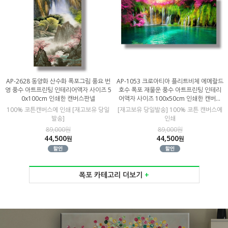
AP-2628 동양화 산수화 폭포그림 풍요 번
AP-1053 크로아티아 플리트비체 에메랄드
영 풍수 아트프린팅 인테리어액자 사이즈 5
호수 폭포 재물운 풍수 아트프린팅 인테리
0x100cm 인쇄한 캔버스판넬
어액자 사이즈 100x50cm 인쇄한 캔버스
판넬
100% 코튼캔버스에 인쇄 [재고보유 당일
[재고보유 당일발송] 100% 코튼 캔버스에
발송]
인쇄
89,000원
89,000원
44,500
44,500
원
원
폭포 카테고리 더보기
+