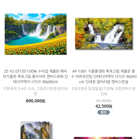
25 YG 07103 100% 수작업 재물운 해바
AP-1061 가을풍경화 폭포그림 재물운 풍
라기들판 폭포그림 풍수아트 캔버스유화 인
수 아트프린팅 인테리어액자 사이즈 90x50
테리어액자 사이즈 90x60cm
cm 인쇄한 갤러리랩 캔버스판넬
주문제작 3-4주 소요, 그림크기변경 문의요
[재고보유 당일발송] 100% 코튼캔버스에
망
인쇄
690,000
85,000원
원
42,500
원