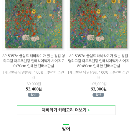
AP-5357e 클림트 해바라기가 있는 정원 명
AP-5357d 클림트 해바라기가 있는 정원
화그림 아트프린팅 인테리어액자 사이즈 7
명화그림 아트프린팅 인테리어액자 사이즈
0x70cm 인쇄한 캔버스판넬
80x80cm 인쇄한 캔버스판넬
[재고보유 당일발송], 100% 코튼캔버스인
[재고보유 당일발송], 100% 코튼캔버스인
쇄
쇄
89,000원
105,000원
53,400
63,000
원
원
해바라기 카테고리 더보기
+
잉어