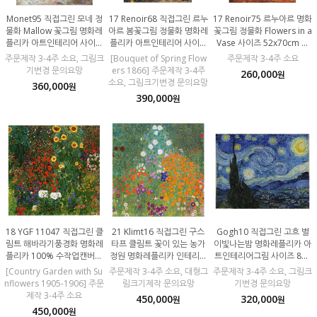
Monet95 직접그린 모네 정
17 Renoir68 직접그린 르누
17 Renoir75 르누아르 명화
물화 Mallow 꽃그림 명화레
아르 봄꽃그림 정물화 명화레
꽃그림 정물화 Flowers in a
플리카 아트인테리어 사이즈
플리카 아트인테리어 사이즈
Vase 사이즈 52x70cm 직
64x80cm 100% 수작업 캔
60x80cm 100% 수작업 캔
접그린 유화그림 주문제작 1
주문제작 3-4주 소요, 그림크
[Bouquet of Spring Flow
주문제작 3-4주 소요
버스유화 모사화
버스유화 모사화
00% 수작업그림 레플리카모
기변경 문의요망
ers 1866] 주문제작 3-4주
260,000
원
사화
소요, 그림크기변경 문의요망
360,000
원
390,000
원
18 YGF 11047 직접그린 클
21 Klimt16 직접그린 구스
Gogh10 직접그린 고흐 별
림트 해바라기풍경화 명화레
타프 클림트 꽃이 있는 농가
이빛나는밤 명화레플리카 아
플리카 100% 수작업캔버스
정원 명화레플리카 인테리어
트인테리어그림 사이즈 80x
유화 모사화
그림 100% 수작업 캔버스유
60cm 100% 수작업 캔버스
[Country Garden with Su
주문제작 3-4주 소요, 대형그
주문제작 3-4주 소요, 그림크
화 모사화
유화 모사화
nflowers 1905-1906] 주문
림크기제작 문의요망
기변경 문의요망
제작 3-4주 소요
450,000
320,000
원
원
450,000
원