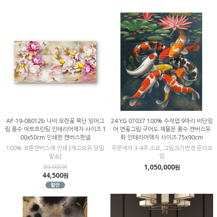
AP-19-08012b 나비 모란꽃 목단 잉어그
24 YG 07037 100% 수작업 9마리 비단잉
림 풍수 아트프린팅 인테리어액자 사이즈 1
어 연꽃그림 구어도 재물운 풍수 캔버스유
00x50cm 인쇄한 캔버스판넬
화 인테리어액자 사이즈 75x90cm
100% 코튼캔버스에 인쇄 [재고보유 당일
주문제작 3-4주 소요, 그림크기변경 문의요
발송]
망
1,050,000
89,000원
원
44,500
원