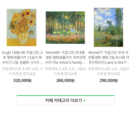
Gogh 1888-96 직접그린 고
Monet81 직접그린 모네풍
Monet77 직접그린 모네 자
흐 명화레플리카 12송이 해
경화 명화레플리카 아트인테
연풍경화 명화그림 모사화 아
바라기그림 정물화 사이즈 6
리어 The Artist's Family in
트인테리어 Lane in the Po
4x80cm 100% 수작업 캔버
the Garden 사이즈 80x65
ppy Field 사이즈 60x80c
주문제작으로 3-4주 소요, 사
주문제작 3-4주 소요, 그림크
주문제작 3-4주 소요, 그림크
스유화 모사화
cm 100% 수작업 캔버스유
m 100% 수작업 캔버스유화
이즈변경 문의요망
기변경 문의요망
기변경 문의요망
화 서양화모사화
모사화
320,000
360,000
290,000
원
원
원
카페 카테고리 더보기
+