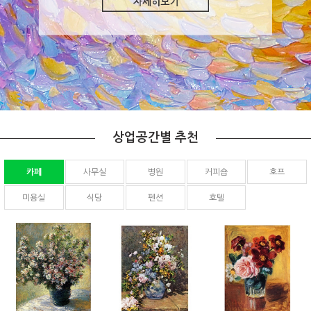
상업공간별 추천
카페
사무실
병원
커피숍
호프
미용실
식당
펜션
호텔