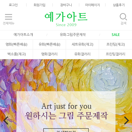
로그인
회원가입
장바구니
마이페이지
상품후기
전체메뉴
검색
예가아트소개
유화그림주문제작
SALE
명화(빠른배송)
유화(빠른배송)
세트유화(재고)
프린팅(재고)
벽소품(재고)
명화갤러리
유화갤러리
프린팅갤러리