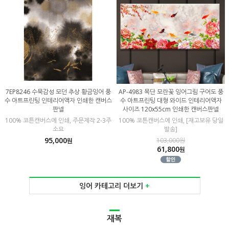
7EP8246 수묵감성 모던 추상 황금잉어 풍
AP-4983 목단 모란꽃 잉어그림 구어도 풍
수 아트프린팅 인테리어액자 인쇄한 캔버스
수 아트프린팅 대형 와이드 인테리어액자
판넬
사이즈 120x55cm 인쇄한 캔버스판넬
100% 코튼캔버스에 인쇄, 주문제작 2-3주
100% 코튼캔버스에 인쇄, [재고보유 당일
소요
발송]
95,000
103,000원
원
61,800
원
잉어 카테고리 더보기
+
재복