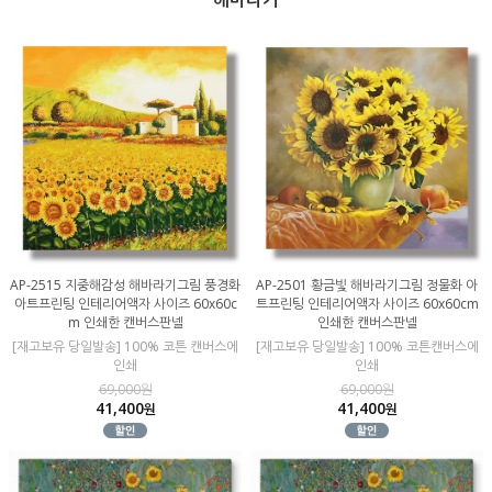
AP-2515 지중해감성 해바라기그림 풍경화
AP-2501 황금빛 해바라기그림 정물화 아
아트프린팅 인테리어액자 사이즈 60x60c
트프린팅 인테리어액자 사이즈 60x60cm
m 인쇄한 캔버스판넬
인쇄한 캔버스판넬
[재고보유 당일발송] 100% 코튼 캔버스에
[재고보유 당일발송] 100% 코튼캔버스에
인쇄
인쇄
69,000원
69,000원
41,400
41,400
원
원