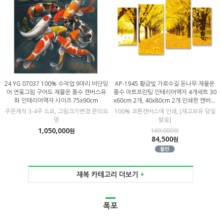
24 YG 07037 100% 수작업 9마리 비단잉
AP-1945 황금빛 가로수길 돈나무 재물운
어 연꽃그림 구어도 재물운 풍수 캔버스유
풍수 아트프린팅 인테리어액자 4개세트 30
화 인테리어액자 사이즈 75x90cm
x60cm 2개, 40x80cm 2개 인쇄한 캔버스
판넬
주문제작 3-4주 소요, 그림크기변경 문의요
100% 코튼캔버스에 인쇄, [재고보유 당일
망
발송]
1,050,000
169,000원
원
84,500
원
재복 카테고리 더보기
+
폭포