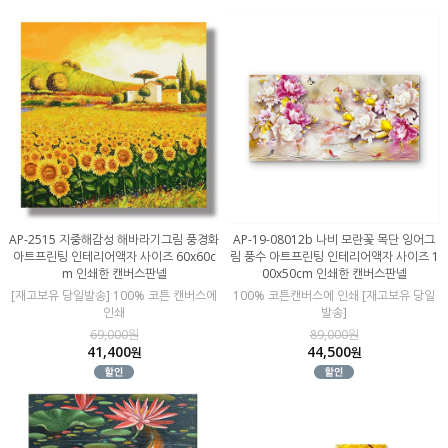
AP-2515 지중해감성 해바라기그림 풍경화
AP-19-08012b 나비 모란꽃 목단 잉어그
아트프린팅 인테리어액자 사이즈 60x60c
림 풍수 아트프린팅 인테리어액자 사이즈 1
m 인쇄한 캔버스판넬
00x50cm 인쇄한 캔버스판넬
[재고보유 당일발송] 100% 코튼 캔버스에
100% 코튼캔버스에 인쇄 [재고보유 당일
인쇄
발송]
69,000원
89,000원
41,400
44,500
원
원