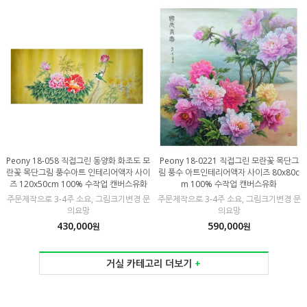
Peony 18-058 직접그린 동양화 화조도 모
Peony 18-0221 직접그린 모란꽃 목단그
란꽃 목단그림 풍수아트 인테리어액자 사이
림 풍수 아트인테리어액자 사이즈 80x80c
즈 120x50cm 100% 수작업 캔버스유화
m 100% 수작업 캔버스유화
주문제작으로 3-4주 소요, 그림크기변경 문
주문제작으로 3-4주 소요, 그림크기변경 문
의요망
의요망
430,000
590,000
원
원
거실 카테고리 더보기
+