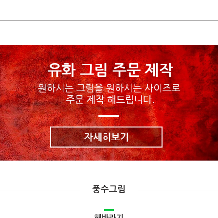
풍수그림
해바라기