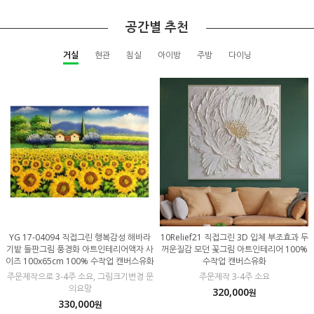
공간별 추천
거실
현관
침실
아이방
주방
다이닝
YG 17-04094 직접그린 행복감성 해바라
10Relief21 직접그린 3D 입체 부조효과 두
기밭 들판그림 풍경화 아트인테리어액자 사
꺼운질감 모던 꽃그림 아트인테리어 100%
이즈 100x65cm 100% 수작업 캔버스유화
수작업 캔버스유화
주문제작으로 3-4주 소요, 그림크기변경 문
주문제작 3-4주 소요
의요망
320,000
원
330,000
원