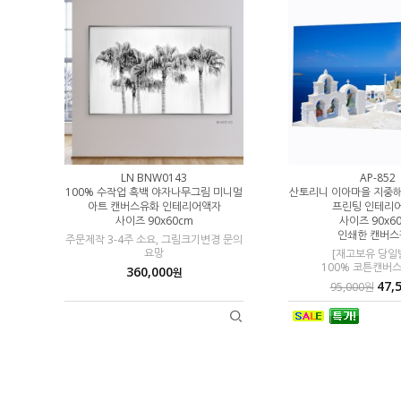
LN BNW0143
AP-852
시종들 명화그림
100% 수작업 흑백 야자나무그림 미니멀
산토리니 이아마을 지중해
리어액자
아트 캔버스유화 인테리어액자
프린팅 인테리
cm
사이즈 90x60cm
사이즈 90x6
판넬
인쇄한 캔버스
주문제작 3-4주 소요, 그림크기변경 문의
00% 코튼캔버스
요망
[재고보유 당일발
100% 코튼캔버
360,000
00
원
원
47,
95,000원