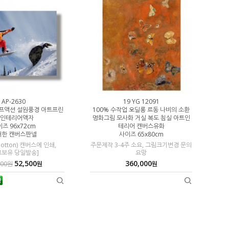
AP-2630
19 YG 12091
프액션 설원풍경 아트프린
100% 수작업 오딜롱 르동 나비의 소환
100% 수작업
 인테리어액자
명화그림 모사화 거실 복도 침실 아트인
체 텍스처 추
즈 96x72cm
테리어 캔버스유화
쇄한 캔버스판넬
사이즈 65x80cm
주문제작 3-4
Cotton) 캔버스에 인쇄,
주문제작 3-4주 소요, 그림크기변경 문의
고보유 당일발송]
요망
52,500
360,000
000원
원
원