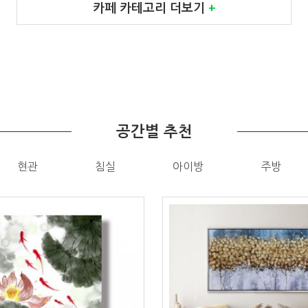
카페 카테고리 더보기
+
공간별 추천
현관
침실
아이방
주방