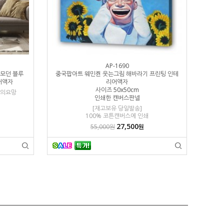
AP-1690
 모던 블루
중국팝아트 웨민쥔 웃는그림 해바라기 프린팅 인테
가화만사성
어액자
리어액자
사이즈 50x50cm
문의요망
인쇄한 캔버스판넬
[재고보유 당일발송]
100% 코튼캔버스에 인쇄
27,500
55,000원
원