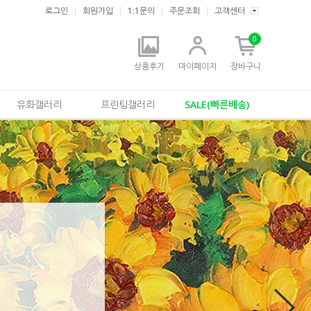
로그인
회원가입
1:1문의
주문조회
고객센터
0
상품후기
마이페이지
장바구니
유화갤러리
프린팅갤러리
SALE(빠른배송)