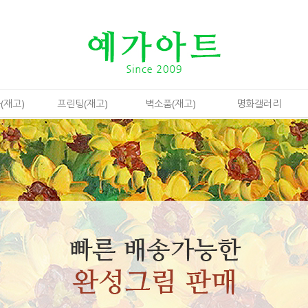
(재고)
프린팅(재고)
벽소품(재고)
명화갤러리