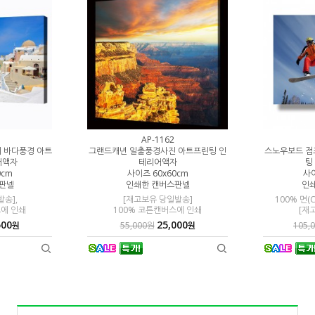
AP-1162
 바다풍경 아트
그랜드캐년 일출풍경사진 아트프린팅 인
스노우보드 점
어액자
테리어액자
팅
0cm
사이즈 60x60cm
사이
판넬
인쇄한 캔버스판넬
인
송],
[재고보유 당일발송]
100% 면(
스에 인쇄
100% 코튼캔버스에 인쇄
[재
500
25,000
원
55,000원
원
105,