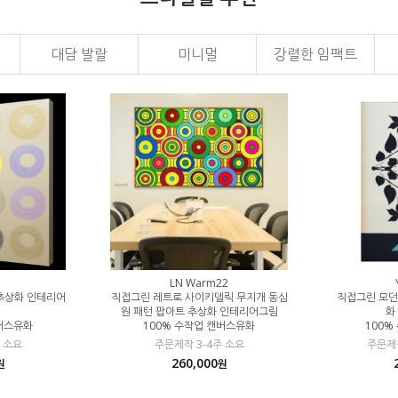
대담 발랄
미니멀
강렬한 임팩트
LN Warm22
추상화 인테리어
직접그린 레트로 사이키델릭 무지개 동심
직접그린 모던
원 패턴 팝아트 추상화 인테리어그림
화
캔버스유화
100% 수작업 캔버스유화
100%
 소요
주문제작 3-4주 소요
주문제작
260,000
원
원