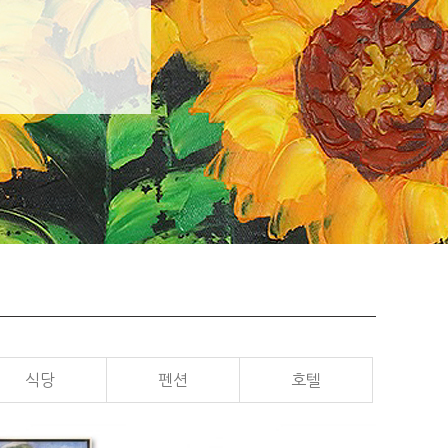
식당
펜션
호텔