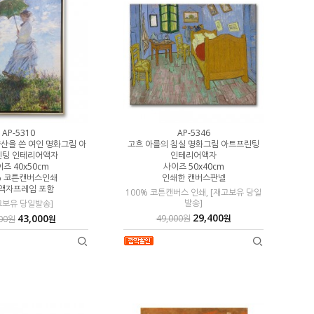
AP-5310
AP-5346
LN
산을 쓴 여인 명화그림 아
고흐 아를의 침실 명화그림 아트프린팅
100% 수작
린팅 인테리어액자
인테리어액자
모던 블루 골
즈 40x50cm
사이즈 50x40cm
% 코튼캔버스인쇄
인쇄한 캔버스판넬
주문제작 3-4
액자프레임 포함
100% 코튼캔버스 인쇄, [재고보유 당일
발송]
고보유 당일발송]
29,400
43,000
49,000원
원
000원
원