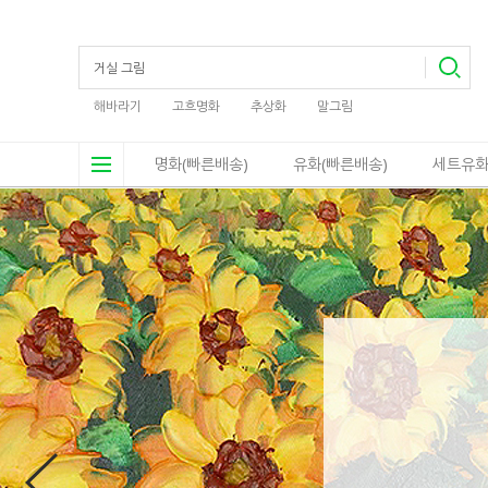
해바라기
고흐명화
추상화
말그림
명화(빠른배송)
유화(빠른배송)
세트유화