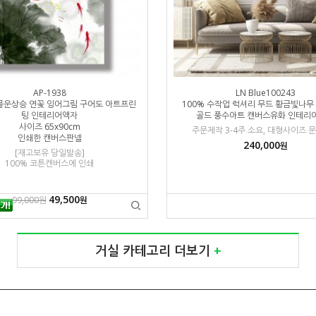
AP-1938
LN Blue100243
물운상승 연꽃 잉어그림 구어도 아트프린
100% 수작업 럭셔리 무드 황금빛나무
팅 인테리어액자
골드 풍수아트 캔버스유화 인테리
사이즈 65x90cm
주문제작 3-4주 소요, 대형사이즈 
인쇄한 캔버스판넬
240,000
원
[재고보유 당일발송]
100% 코튼캔버스에 인쇄
49,500
99,000원
원
거실 카테고리 더보기
+