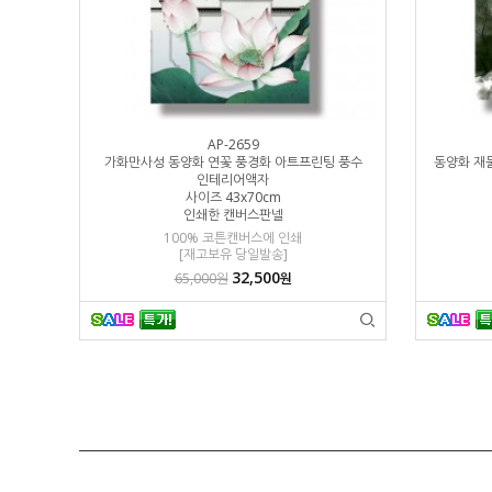
AP-2659
화 캔버스유화
가화만사성 동양화 연꽃 풍경화 아트프린팅 풍수
동양화 재
인테리어액자
사이즈 43x70cm
인쇄한 캔버스판넬
경 문의요망
100% 코튼캔버스에 인쇄
[재고보유 당일발송]
32,500
65,000원
원