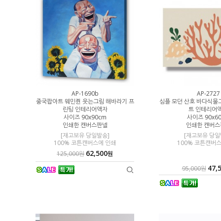
AP-1690b
AP-2727
트프린팅 인테리
중국팝아트 웨민쥔 웃는그림 해바라기 프
심플 모던 산호 바다식물
린팅 인테리어액자
트 인테리어
판넬
사이즈 90x90cm
사이즈 90x6
인쇄한 캔버스판넬
인쇄한 캔버스
에 인쇄,
 소요
[재고보유 당일발송]
[재고보유 당일
100% 코튼캔버스에 인쇄
100% 코튼캔버
62,500
원
125,000원
원
47,
95,000원