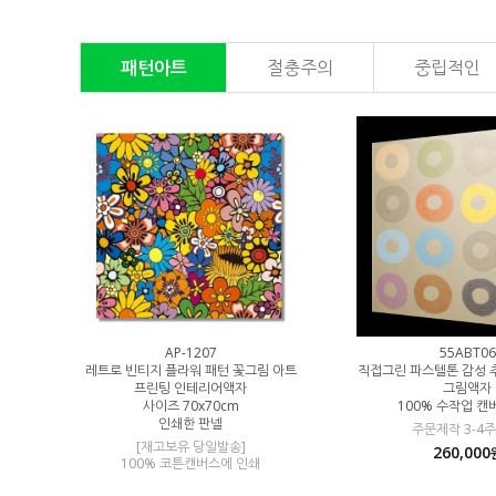
패턴아트
절충주의
중립적인
0
AP-1207
55ABT06
 뉴트럴톤 추상
레트로 빈티지 플라워 패턴 꽃그림 아트
직접그린 파스텔톤 감성 
스 유화그림
프린팅 인테리어액자
그림액자
사이즈 70x70cm
100% 수작업 
그림크기변경 문의
인쇄한 판넬
주문제작 3-4주
[재고보유 당일발송]
260,000
원
100% 코튼캔버스에 인쇄