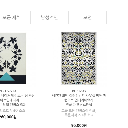
포근 재치
남성적인
모던
YG 16-639
8EP3298
2
 네이처 밸런스 감성 추상
세련된 모던 갤러리감각 사무실 병원 패
100% 수작
 아트인테리어
턴아트 인테리어액자
그림 
 수작업 캔버스유화
인쇄한 캔버스판넬
사
으로 3-4주 소요
고급 코튼 캔버스에 인쇄,
주문제작으로 
주문제작 2-3주 소요
260,000
원
95,000
원