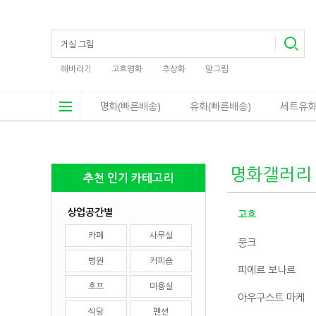
해바라기
고흐명화
추상화
말그림
명화(빠른배송)
유화(빠른배송)
세트유화
명화갤러리
추천 인기 카테고리
상업공간별
고흐
카페
사무실
뭉크
병원
커피숍
피에르 보나르
호프
미용실
아우구스트 마케
식당
펜션