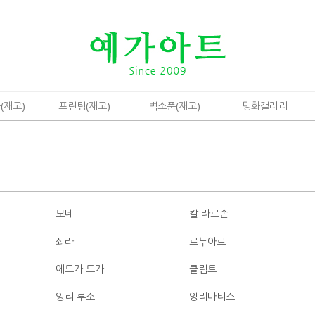
(재고)
프린팅(재고)
벽소품(재고)
명화갤러리
모네
칼 라르손
쇠라
르누아르
에드가 드가
클림트
앙리 루소
앙리마티스