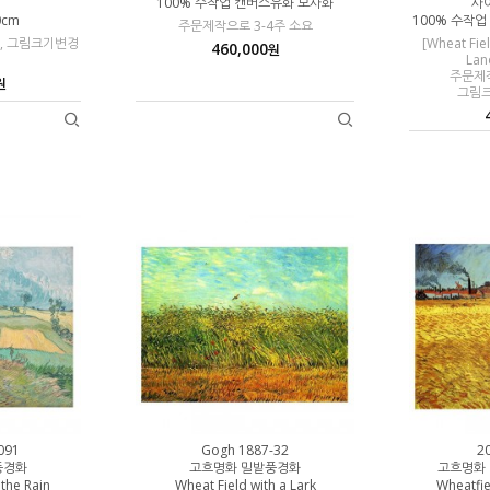
100% 수작업 캔버스유화 모사화
사이
0cm
100% 수작
주문제작으로 3-4주 소요
요, 그림크기변경
[Wheat Fie
460,000
원
Lan
주문제작
원
그림
091
Gogh 1887-32
2
풍경화
고흐명화 밀밭풍경화
고흐명화
 the Rain
Wheat Field with a Lark
Wheatfie