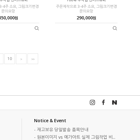
-4주 소요, 그림크기변경
주문제작으로 3-4주 소요, 그림크기변경
문의요망
문의요망
350,000
290,000
원
원
10
>
>>
Notice & Event
- 재고보유 당일발송 품목안내
- 원본이미지 vs 예가아트 실제 그림작업 비...