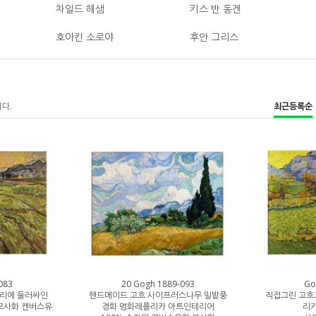
차일드 해샘
키스 반 동겐
호아킨 소로야
후안 그리스
니다.
최근등록순
083
20 Gogh 1889-093
Go
타리에 둘러싸인
핸드메이드 고흐 사이프러스나무 밀밭풍
직접그린 고흐
모사화 캔버스유
경화 명화레플리카 아트인테리어
리