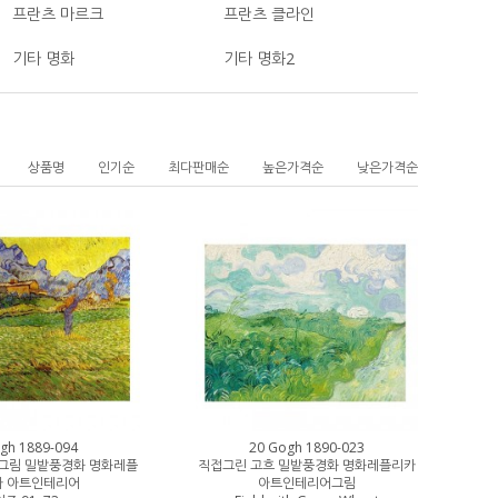
프란츠 마르크
프란츠 클라인
기타 명화
기타 명화2
상품명
인기순
최다판매순
높은가격순
낮은가격순
gh 1889-094
20 Gogh 1890-023
그림 밀밭풍경화 명화레플
직접그린 고흐 밀밭풍경화 명화레플리카
카 아트인테리어
아트인테리어그림