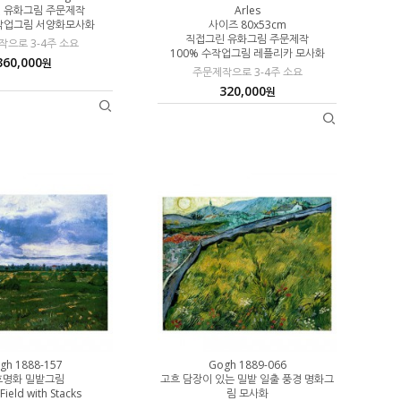
 유화그림 주문제작
Arles
수작업그림 서양화모사화
사이즈 80x53cm
직접그린 유화그림 주문제작
으로 3-4주 소요
100% 수작업그림 레플리카 모사화
360,000
원
주문제작으로 3-4주 소요
320,000
원
gh 1888-157
Gogh 1889-066
흐명화 밀밭그림
고흐 담장이 있는 밀밭 일출 풍경 명화그
Field with Stacks
림 모사화