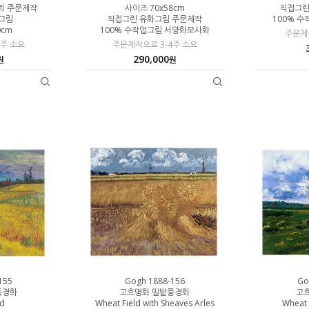
뢰 주문제작
사이즈 70x58cm
직접그린
업그림
직접그린 유화그림 주문제작
100% 
0cm
100% 수작업그림 서양화모사화
주문제작
4주 소요
주문제작으로 3-4주 소요
290,000
원
원
155
Gogh 1888-156
Go
풍경화
고흐명화 밀밭풍경화
고
ld
Wheat Field with Sheaves Arles
Wheat 