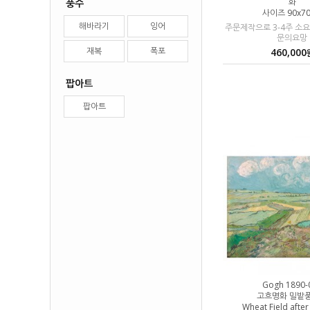
화
풍수
사이즈 90x7
해바라기
잉어
주문제작으로 3-4주 소
문의요망
재복
폭포
460,000
팝아트
팝아트
Gogh 1890-
고흐명화 밀밭
Wheat Field after