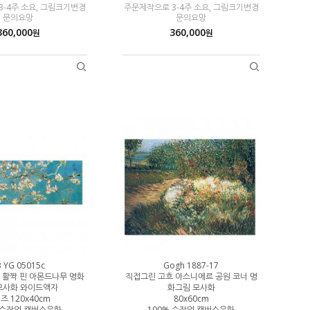
-4주 소요, 그림크기변경
주문제작으로 3-4주 소요, 그림크기변경
문의요망
문의요망
360,000
360,000
원
원
3 YG 05015c
Gogh 1887-17
 활짝 핀 아몬드나무 명화
직접그린 고흐 아스니에르 공원 코너 명
모사화 와이드액자
화그림 모사화
즈 120x40cm
80x60cm
 수작업 캔버스유화
100% 수작업 캔버스유화