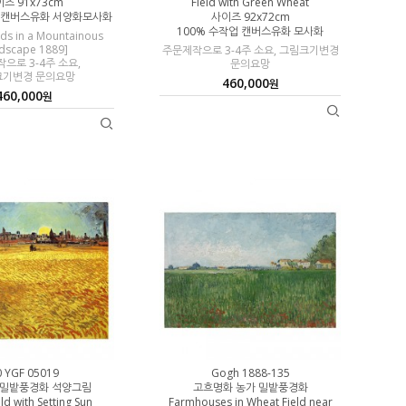
즈 91x73cm
Field with Green Wheat
업 캔버스유화 서양화모사화
사이즈 92x72cm
100% 수작업 캔버스유화 모사화
lds in a Mountainous
dscape 1889]
주문제작으로 3-4주 소요, 그림크기변경
으로 3-4주 소요,
문의요망
크기변경 문의요망
460,000
원
460,000
원
0 YGF 05019
Gogh 1888-135
 밀밭풍경화 석양그림
고흐명화 농가 밀밭풍경화
ld with Setting Sun
Farmhouses in Wheat Field near