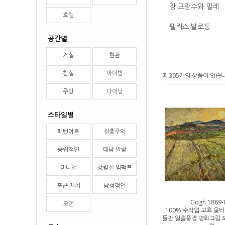
장 프랑수와 밀레
호텔
펠릭스 발로통
공간별
거실
현관
침실
아이방
총 305개의 상품이 있습
주방
다이닝
스타일별
패턴아트
절충주의
중립적인
대담 발랄
미니멀
강렬한 임팩트
포근 재치
남성적인
Gogh 1889-
모던
100% 수작업 고흐 울
들판 일출풍경 명화그림 