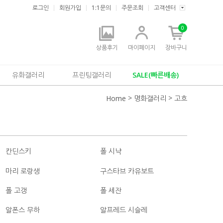
로그인
회원가입
1:1문의
주문조회
고객센터
0
상품후기
마이페이지
장바구니
유화갤러리
프린팅갤러리
SALE(빠른배송)
>
>
Home
명화갤러리
고흐
칸딘스키
폴 시냑
마리 로랑생
구스타브 카유보트
폴 고갱
폴 세잔
알폰스 무하
알프레드 시슬레