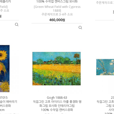
 레플리카
100% 수작업 캔버스그림 모사화
주문제작으로 3
Field]
[Green Wheat Field with Cypress
4주 소요
1889]
주문제작으로 3-4주 소요
원
460,000
원
07015
Gogh 1888-63
2
섯송이 해바라기
직접그린 고흐 아이리스 아를 풍경화 명
직접그린 고흐
캔버스유화
화그림 모사화 인테리어그림
그림 
0cm
100% 수작업 캔버스유화
사이
100%