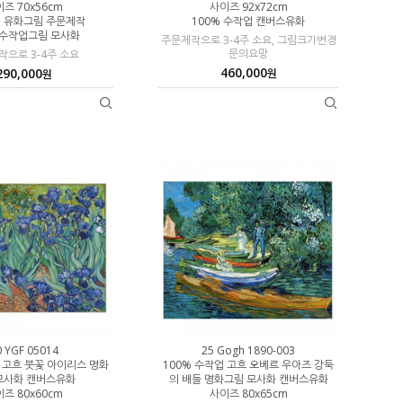
즈 70x56cm
사이즈 92x72cm
 유화그림 주문제작
100% 수작업 캔버스유화
 수작업그림 모사화
주문제작으로 3-4주 소요, 그림크기변경
문의요망
으로 3-4주 소요
460,000
290,000
원
원
0 YGF 05014
25 Gogh 1890-003
업 고흐 붓꽃 아이리스 명화
100% 수작업 고흐 오베르 우아즈 강둑
모사화 캔버스유화
의 배들 명화그림 모사화 캔버스유화
즈 80x60cm
사이즈 80x65cm