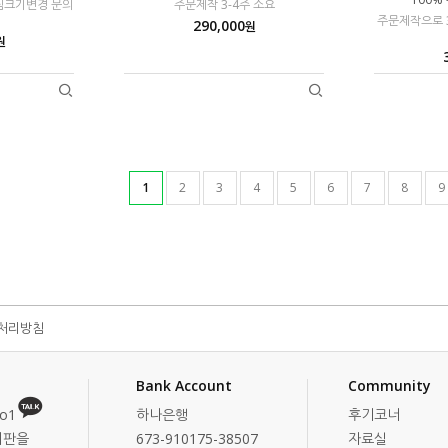
그림크기변경 문의
주문제작 3-4주 소요
주문제작으로 3
290,000
원
원
1
2
3
4
5
6
7
8
9
처리방침
Bank Account
Community
o1
하나은행
후기코너
시판을
673-910175-38507
자료실