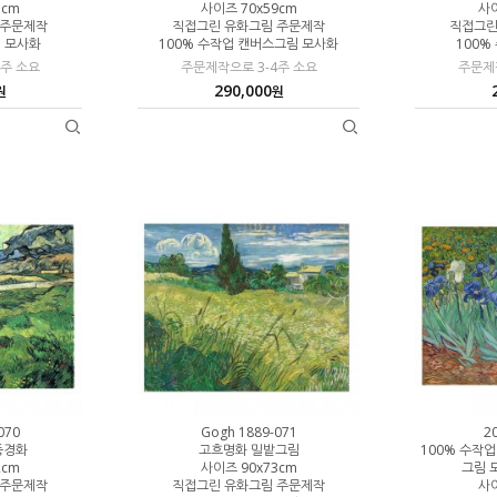
5cm
사이즈 70x59cm
사이
 주문제작
직접그린 유화그림 주문제작
직접그린
림 모사화
100% 수작업 캔버스그림 모사화
100%
4주 소요
주문제작으로 3-4주 소요
주문제작
290,000
원
원
070
Gogh 1889-071
2
풍경화
고흐명화 밀밭그림
100% 수작
2cm
사이즈 90x73cm
그림 
 주문제작
직접그린 유화그림 주문제작
사이