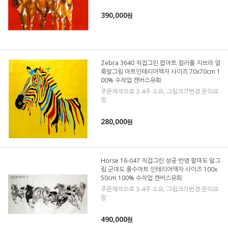
390,000
원
Zebra 3640 직접그린 팝아트 컬러풀 지브라 얼
룩말그림 아트인테리어액자 사이즈 70x70cm 1
00% 수작업 캔버스유화
주문제작으로 3-4주 소요, 그림크기변경 문의요
망
280,000
원
Horse 16-047 직접그린 성공 번영 팔마도 말그
림 군마도 풍수아트 인테리어액자 사이즈 100x
50cm 100% 수작업 캔버스유화
주문제작으로 3-4주 소요, 그림크기변경 문의요
망
490,000
원