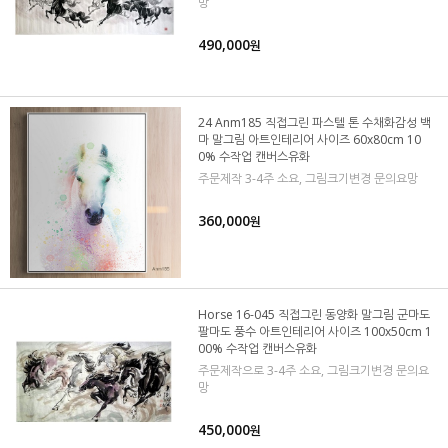
망
490,000
원
24 Anm185 직접그린 파스텔 톤 수채화감성 백
마 말그림 아트인테리어 사이즈 60x80cm 10
0% 수작업 캔버스유화
주문제작 3-4주 소요, 그림크기변경 문의요망
360,000
원
Horse 16-045 직접그린 동양화 말그림 군마도
팔마도 풍수 아트인테리어 사이즈 100x50cm 1
00% 수작업 캔버스유화
주문제작으로 3-4주 소요, 그림크기변경 문의요
망
450,000
원