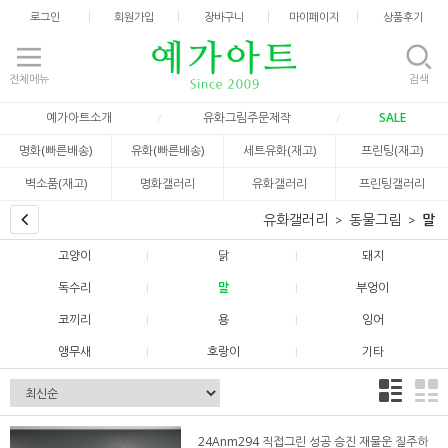
로그인
회원가입
장바구니
마이페이지
상품후기
전체메뉴
검색
예가아트소개
유화그림주문제작
SALE
명화(빠른배송)
유화(빠른배송)
세트유화(재고)
프린팅(재고)
벽소품(재고)
명화갤러리
유화갤러리
프린팅갤러리
유화갤러리
동물그림
말
고양이
닭
돼지
독수리
말
부엉이
코끼리
용
잉어
앵무새
호랑이
기타
24Anm294 직접그린 성공 승진 재물운 질주하