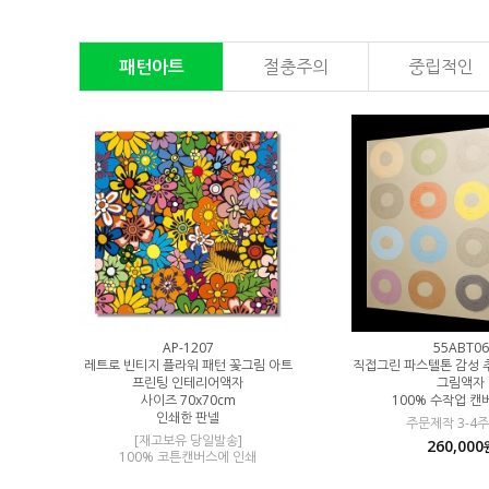
패턴아트
절충주의
중립적인
0
AP-1207
55ABT06
 뉴트럴톤 추상
레트로 빈티지 플라워 패턴 꽃그림 아트
직접그린 파스텔톤 감성 
스 유화그림
프린팅 인테리어액자
그림액자
사이즈 70x70cm
100% 수작업 
그림크기변경 문의
인쇄한 판넬
주문제작 3-4주
[재고보유 당일발송]
260,000
원
100% 코튼캔버스에 인쇄