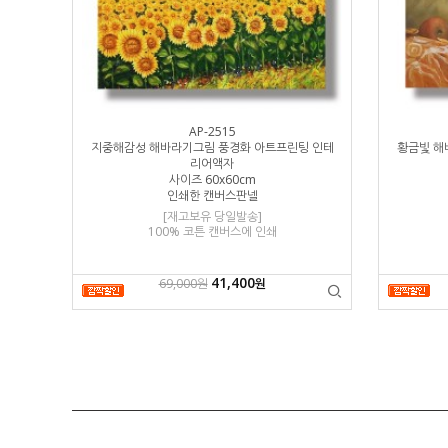
AP-2515
화 캔버스유화
지중해감성 해바라기그림 풍경화 아트프린팅 인테
황금빛 해
리어액자
사이즈 60x60cm
인쇄한 캔버스판넬
경 문의요망
[재고보유 당일발송]
100% 코튼 캔버스에 인쇄
41,400
69,000원
원