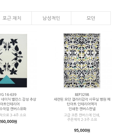
포근 재치
남성적인
모던
YG 16-639
8EP3298
2
 네이처 밸런스 감성 추상
세련된 모던 갤러리감각 사무실 병원 패
100% 수작
 아트인테리어
턴아트 인테리어액자
그림 
 수작업 캔버스유화
인쇄한 캔버스판넬
사
으로 3-4주 소요
고급 코튼 캔버스에 인쇄,
주문제작으로 
주문제작 2-3주 소요
260,000
원
95,000
원