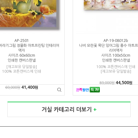
AP-2501
AP-19-08012b
바라기그림 정물화 아트프린팅 인테리어
나비 모란꽃 목단 잉어그림 풍수 아트
액자
리어액자
사이즈 60x60cm
사이즈 100x50cm
인쇄한 캔버스판넬
인쇄한 캔버스판넬
[재고보유 당일발송]
100% 코튼캔버스에 인쇄
100% 코튼캔버스에 인쇄
[재고보유 당일발송]
44,500
89,000원
원
41,400
69,000원
원
거실 카테고리 더보기
+