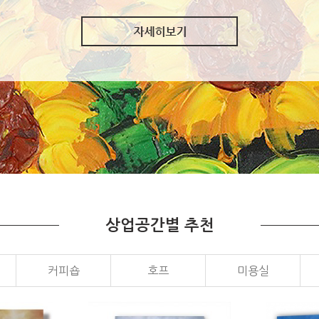
상업공간별 추천
커피숍
호프
미용실