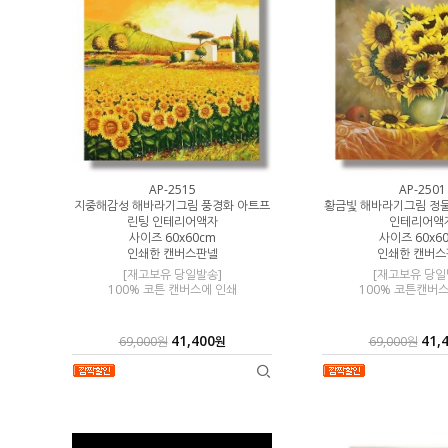
AP-2515
AP-2501
트프린팅 인테리
지중해감성 해바라기그림 풍경화 아트프
황금빛 해바라기그림 정
린팅 인테리어액자
인테리어액
판넬
사이즈 60x60cm
사이즈 60x6
인쇄한 캔버스판넬
인쇄한 캔버스
에 인쇄,
 소요
[재고보유 당일발송]
[재고보유 당일
100% 코튼 캔버스에 인쇄
100% 코튼캔버
원
41,400
41,
69,000원
원
69,000원