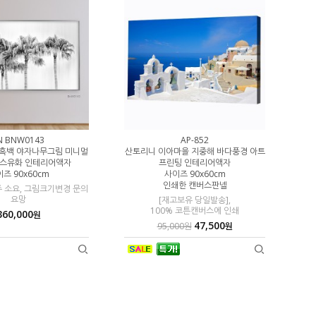
N BNW0143
AP-852
LN
 흑백 야자나무그림 미니멀
산토리니 이아마을 지중해 바다풍경 아트
100% 수작
버스유화 인테리어액자
프린팅 인테리어액자
모던 블루 골
즈 90x60cm
사이즈 90x60cm
인쇄한 캔버스판넬
주 소요, 그림크기변경 문의
주문제작 3-4
요망
[재고보유 당일발송],
100% 코튼캔버스에 인쇄
360,000
원
47,500
95,000원
원