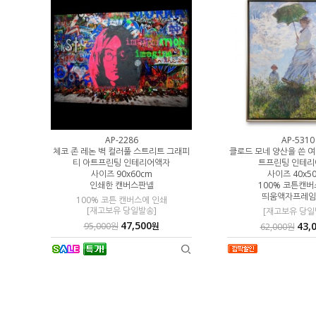
AP-2286
AP-5310
시종들 명화그림
체코 존 레논 벽 컬러풀 스트리트 그래피
클로드 모네 양산을 쓴 
리어액자
티 아트프린팅 인테리어액자
트프린팅 인테리
cm
사이즈 90x60cm
사이즈 40x5
판넬
인쇄한 캔버스판넬
100% 코튼캔
00% 코튼캔버스
띄움액자프레임
100% 코튼 캔버스에 인쇄
[재고보유 당일발송]
[재고보유 당일
00
원
47,500
43,
95,000원
원
62,000원