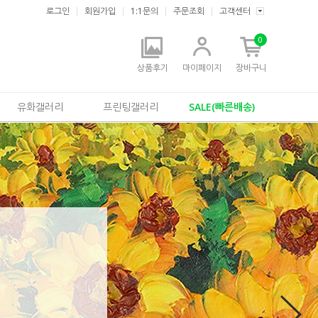
로그인
회원가입
1:1문의
주문조회
고객센터
0
상품후기
마이페이지
장바구니
유화갤러리
프린팅갤러리
SALE(빠른배송)