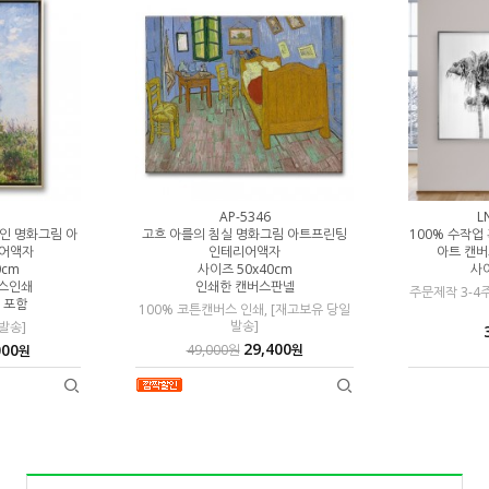
AP-5346
L
여인 명화그림 아
고흐 아를의 침실 명화그림 아트프린팅
100% 수작업
어액자
인테리어액자
아트 캔
0cm
사이즈 50x40cm
사이
버스인쇄
인쇄한 캔버스판넬
주문제작 3-4
 포함
100% 코튼캔버스 인쇄, [재고보유 당일
발송]
발송]
29,400
000
49,000원
원
원