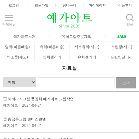
로그인
회원가입
장바구니
마이페이지
상품후기
전체메뉴
검색
예가아트소개
유화그림주문제작
SALE
명화(빠른배송)
유화(빠른배송)
세트유화(재고)
프린팅(재고)
벽소품(재고)
명화갤러리
유화갤러리
프린팅갤러리
자료실
검색
해바라기그림 풍경화 예가아트 그림작업
예가아트
| 2024-04-21
황금용그림 캔버스판넬
예가아트
| 2024-04-21