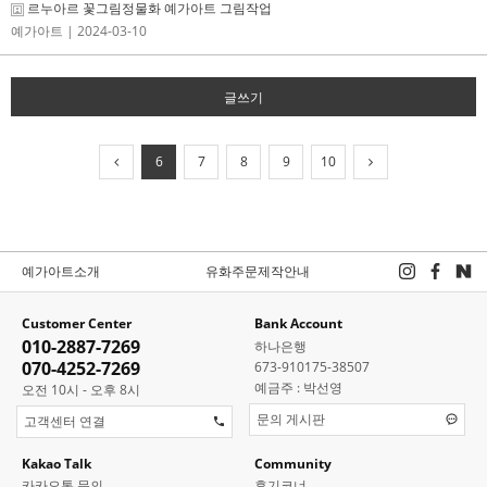
르누아르 꽃그림정물화 예가아트 그림작업
예가아트
| 2024-03-10
글쓰기
6
7
8
9
10
예가아트소개
유화주문제작안내
Customer Center
Bank Account
010-2887-7269
하나은행
070-4252-7269
673-910175-38507
예금주 : 박선영
오전 10시 - 오후 8시
문의 게시판
고객센터 연결
Kakao Talk
Community
카카오톡 문의
후기코너