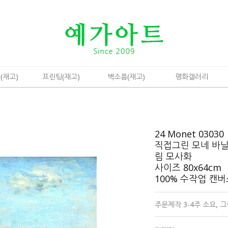
(재고)
프린팅(재고)
벽소품(재고)
명화갤러리
24 Monet 03030
직접그린 모네 바
림 모사화
사이즈 80x64cm
100% 수작업 캔
주문제작 3-4주 소요,