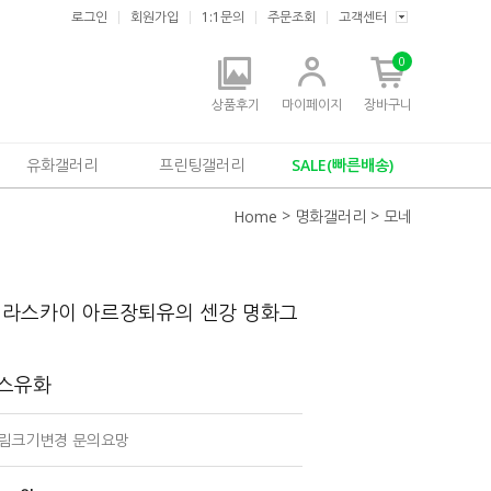
로그인
회원가입
1:1문의
주문조회
고객센터
0
상품후기
마이페이지
장바구니
유화갤러리
프린팅갤러리
SALE(빠른배송)
>
>
Home
명화갤러리
모네
닐라스카이 아르장퇴유의 센강 명화그
버스유화
 그림크기변경 문의요망