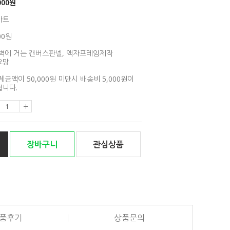
000
원
아트
00원
벽에 거는 캔버스판넬, 액자프레임제작
요망
제금액이 50,000원 미만시 배송비 5,000원이
니다.
장바구니
관심상품
품후기
상품문의