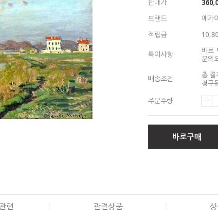
판매가
360,
브랜드
예가
적립금
10,8
바로 
특이사항
문의
총 결
배송조건
청구됩
주문수량
바로구매
관련
관련상품
상