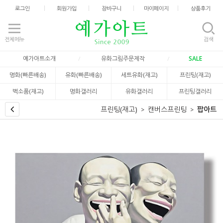
로그인
회원가입
장바구니
마이페이지
상품후기
전체메뉴
검색
예가아트소개
유화그림주문제작
SALE
명화(빠른배송)
유화(빠른배송)
세트유화(재고)
프린팅(재고)
벽소품(재고)
명화갤러리
유화갤러리
프린팅갤러리
프린팅(재고)
캔버스프린팅
팝아트