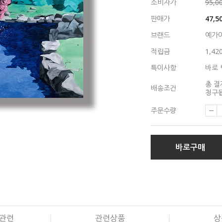
소비자가
95,0
판매가
47,5
브랜드
예가
적립금
1,42
특이사항
바로 
총 결
배송조건
청구됩
주문수량
바로구매
관련
관련상품
상