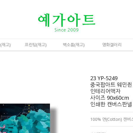
(재고)
프린팅(재고)
벽소품(재고)
명화갤러리
23 YP-5249
중국팝아트 웨민쥔
인테리어액자
사이즈 90x60cm
인쇄한 캔버스판
100% 면(Cotton) 