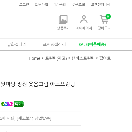
로그인
회원가입
1:1문의
주문조회
고객센터
0
상품후기
마이페이지
장바구니
유화갤러리
프린팅갤러리
SALE(빠른배송)
>
>
>
Home
프린팅(재고)
캔버스프린팅
팝아트
 뒷마당 정원 웃음그림 아트프린팅
넬
캔버스에 인쇄, [재고보유 당일발송]