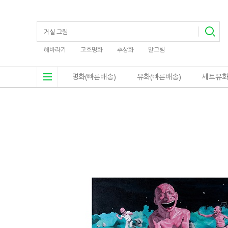
해바라기
고흐명화
추상화
말그림
명화(빠른배송)
유화(빠른배송)
세트유화