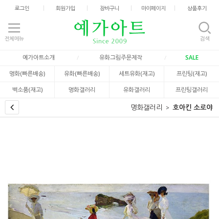
로그인
회원가입
장바구니
마이페이지
상품후기
전체메뉴
검색
예가아트소개
유화그림주문제작
SALE
명화(빠른배송)
유화(빠른배송)
세트유화(재고)
프린팅(재고)
벽소품(재고)
명화갤러리
유화갤러리
프린팅갤러리
명화갤러리
호아킨 소로야