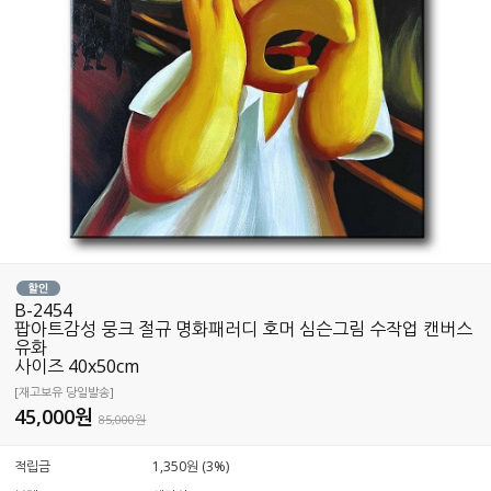
B-2454
팝아트감성 뭉크 절규 명화패러디 호머 심슨그림 수작업 캔버스
유화
사이즈 40x50cm
[재고보유 당일발송]
45,000
원
85,000원
적립금
1,350원 (3%)