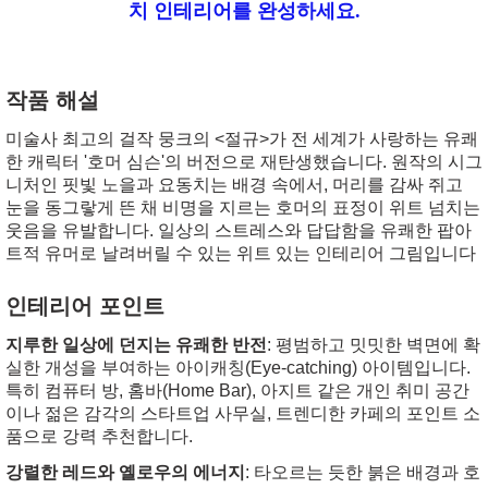
치 인테리어를 완성하세요.
작품 해설
미술사 최고의 걸작 뭉크의 <절규>가 전 세계가 사랑하는 유쾌
한 캐릭터 '호머 심슨'의 버전으로 재탄생했습니다. 원작의 시그
니처인 핏빛 노을과 요동치는 배경 속에서, 머리를 감싸 쥐고
눈을 동그랗게 뜬 채 비명을 지르는 호머의 표정이 위트 넘치는
웃음을 유발합니다. 일상의 스트레스와 답답함을 유쾌한 팝아
트적 유머로 날려버릴 수 있는 위트 있는 인테리어 그림입니다
인테리어 포인트
지루한 일상에 던지는 유쾌한 반전
: 평범하고 밋밋한 벽면에 확
실한 개성을 부여하는 아이캐칭(Eye-catching) 아이템입니다.
특히 컴퓨터 방, 홈바(Home Bar), 아지트 같은 개인 취미 공간
이나 젊은 감각의 스타트업 사무실, 트렌디한 카페의 포인트 소
품으로 강력 추천합니다.
강렬한 레드와 옐로우의 에너지
: 타오르는 듯한 붉은 배경과 호