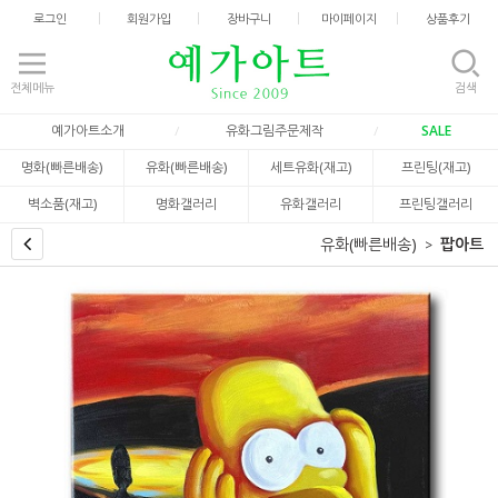
로그인
회원가입
장바구니
마이페이지
상품후기
전체메뉴
검색
예가아트소개
유화그림주문제작
SALE
명화(빠른배송)
유화(빠른배송)
세트유화(재고)
프린팅(재고)
벽소품(재고)
명화갤러리
유화갤러리
프린팅갤러리
유화(빠른배송)
팝아트