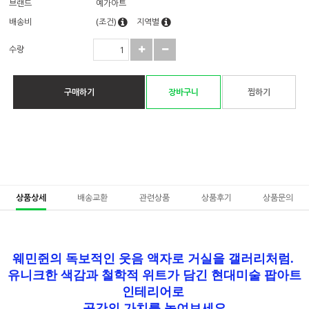
브랜드
예가아트
배송비
(조건)
지역별
수량
구매하기
장바구니
찜하기
상품상세
배송교환
관련상품
상품후기
상품문의
웨민쥔의 독보적인 웃음 액자로 거실을 갤러리처럼.
유니크한 색감과 철학적 위트가 담긴 현대미술 팝아트
인테리어로
공간의 가치를 높여보세요