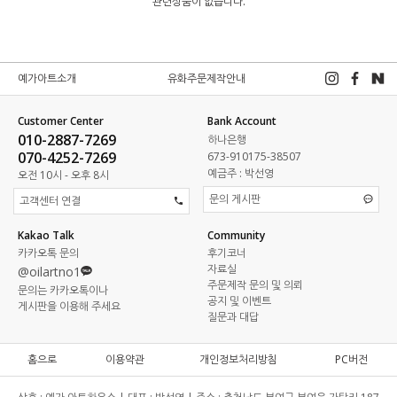
관련상품이 없습니다.
예가아트소개
유화주문제작안내
Customer Center
Bank Account
010-2887-7269
하나은행
070-4252-7269
673-910175-38507
예금주 : 박선영
오전 10시 - 오후 8시
문의 게시판
고객센터 연결
Kakao Talk
Community
카카오톡 문의
후기코너
자료실
@oilartno1
주문제작 문의 및 의뢰
문의는 카카오톡이나
공지 및 이벤트
게시판을 이용해 주세요
질문과 대답
홈으로
이용약관
개인정보처리방침
PC버전