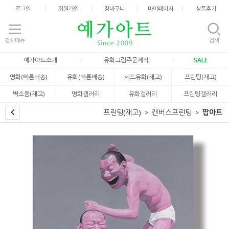
로그인
회원가입
장바구니
마이페이지
상품후기
전체메뉴
검색
예가아트소개
유화그림주문제작
SALE
명화(빠른배송)
유화(빠른배송)
세트유화(재고)
프린팅(재고)
벽소품(재고)
명화갤러리
유화갤러리
프린팅갤러리
프린팅(재고)
캔버스프린팅
팝아트