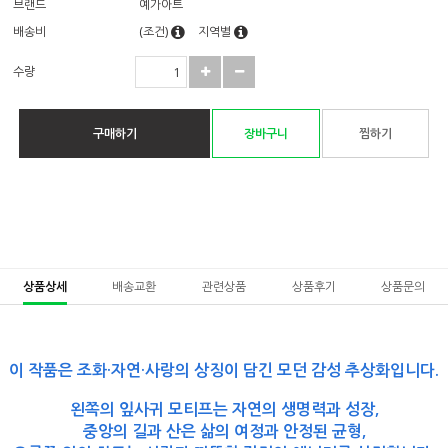
브랜드
예가아트
배송비
(조건)
지역별
수량
구매하기
장바구니
찜하기
상품상세
배송교환
관련상품
상품후기
상품문의
이 작품은
조화·자연·사랑
의 상징이 담긴
모던 감성 추상화
입니다.
왼쪽의 잎사귀 모티프는
자연의 생명력과 성장
,
중앙의 길과 산은
삶의 여정과 안정된 균형
,