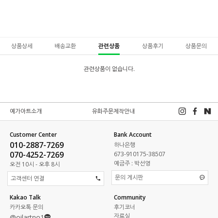
상품상세
배송교환
관련상품
상품후기
상품문의
관련상품이 없습니다.
예가아트소개
유화주문제작안내
Customer Center
Bank Account
010-2887-7269
하나은행
070-4252-7269
673-910175-38507
예금주 : 박선영
오전 10시 - 오후 8시
문의 게시판
고객센터 연결
Kakao Talk
Community
카카오톡 문의
후기코너
자료실
@oilartno1