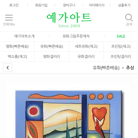
로그인
회원가입
장바구니
마이페이지
상품후기
전체메뉴
검색
예가아트소개
유화그림주문제작
SALE
명화(빠른배송)
유화(빠른배송)
세트유화(재고)
프린팅(재고)
벽소품(재고)
명화갤러리
유화갤러리
프린팅갤러리
유화(빠른배송)
추상