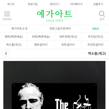
로그인
회원가입
장바구니
마이페이지
상품후기
전체메뉴
검색
예가아트소개
유화그림주문제작
SALE
명화(빠른배송)
유화(빠른배송)
세트유화(재고)
프린팅(재고)
벽소품(재고)
명화갤러리
유화갤러리
프린팅갤러리
벽소품(재고)