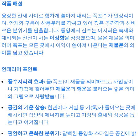
작품 해설
웅장한 산세 사이로 힘차게 쏟아져 내리는 폭포수가 인상적이
며, 안개와 구름이 산봉우리를 감싸고 있어 깊은 공간감과 신비
로운 분위기를 연출합니다. 동양에서 산수는 어지러운 속세와
대비되는 신선이 사는
이상향
을 상징했으며, 물은 재물을 의미
하여 폭포는 모든 곳에서 이익이 쏟아져 나온다는
재물운
의 의
미를 담고 있습니다.
인테리어 포인트
풍수지리적 효과:
물(폭포)이 재물을 의미하므로, 사업장이
나 가정집에 걸어두면
재물운
과
행운
을 불러오는 좋은 의미
의 그림으로 사랑받습니다.
공간의 기운 상승:
현관이나 거실 등 기(氣)가 들어오는 곳에
배치하면 집안의 에너지를 높이고 가장의 출세와 성공을 돕
는다고 여겨집니다.
편안하고 온화한 분위기:
담백한 동양화 스타일은 공간에 밝