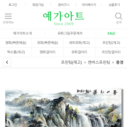
로그인
회원가입
장바구니
마이페이지
상품후기
전체메뉴
검색
예가아트소개
유화그림주문제작
SALE
명화(빠른배송)
유화(빠른배송)
세트유화(재고)
프린팅(재고)
벽소품(재고)
명화갤러리
유화갤러리
프린팅갤러리
프린팅(재고)
캔버스프린팅
풍경