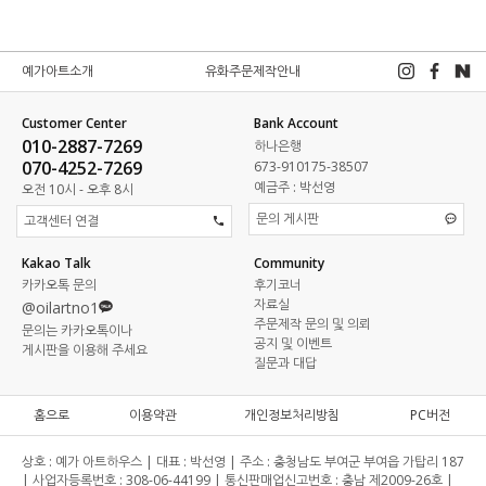
예가아트소개
유화주문제작안내
Customer Center
Bank Account
010-2887-7269
하나은행
070-4252-7269
673-910175-38507
예금주 : 박선영
오전 10시 - 오후 8시
문의 게시판
고객센터 연결
Kakao Talk
Community
카카오톡 문의
후기코너
자료실
@oilartno1
주문제작 문의 및 의뢰
문의는 카카오톡이나
공지 및 이벤트
게시판을 이용해 주세요
질문과 대답
홈으로
이용약관
개인정보처리방침
PC버전
상호 :
예가 아트하우스 |
대표 :
박선영 |
주소 :
충청남도 부여군 부여읍 가탑리 187
|
사업자등록번호 :
308-06-44199 |
통신판매업신고번호 :
충남 제2009-26호 |