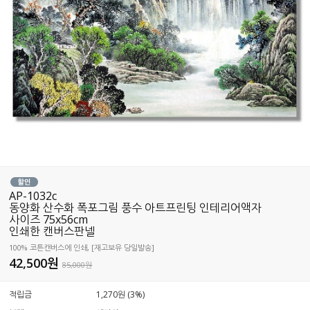
AP-1032c
동양화 산수화 폭포그림 풍수 아트프린팅 인테리어액자
사이즈 75x56cm
인쇄한 캔버스판넬
100% 코튼캔버스에 인쇄, [재고보유 당일발송]
42,500
원
85,000원
적립금
1,270원 (3%)