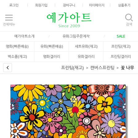
로그인
회원가입
장바구니
마이페이지
상품후기
전체메뉴
검색
예가아트소개
유화그림주문제작
SALE
명화(빠른배송)
유화(빠른배송)
세트유화(재고)
프린팅(재고)
벽소품(재고)
명화갤러리
유화갤러리
프린팅갤러리
프린팅(재고)
캔버스프린팅
꽃 나무