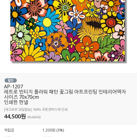
AP-1207
레트로 빈티지 플라워 패턴 꽃그림 아트프린팅 인테리어액자
사이즈 70x70cm
인쇄한 판넬
[재고보유 당일발송] 100% 코튼캔버스에 인쇄
44,500
원
89,000원
적립금
1,330원 (3%)