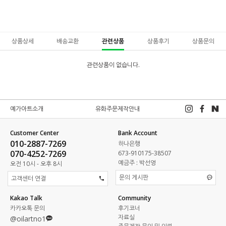
상품상세
배송교환
관련상품
상품후기
상품문의
관련상품이 없습니다.
예가아트소개
유화주문제작안내
Customer Center
Bank Account
010-2887-7269
하나은행
070-4252-7269
673-910175-38507
예금주 : 박선영
오전 10시 - 오후 8시
문의 게시판
고객센터 연결
Kakao Talk
Community
카카오톡 문의
후기코너
자료실
@oilartno1