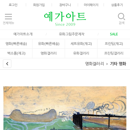
로그인
회원가입
장바구니
마이페이지
상품후기
전체메뉴
검색
예가아트소개
유화그림주문제작
SALE
명화(빠른배송)
유화(빠른배송)
세트유화(재고)
프린팅(재고)
벽소품(재고)
명화갤러리
유화갤러리
프린팅갤러리
명화갤러리
기타 명화