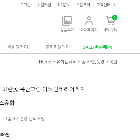
로그인
회원가입
1:1문의
주문조회
고객센터
0
상품후기
마이페이지
장바구니
유화갤러리
프린팅갤러리
SALE(빠른배송)
>
>
>
Home
유화갤러리
꽃,자연,풍경
목단
영 모란꽃 목단그림 아트인테리어액자
버스유화
요, 그림크기변경 문의요망
000
원