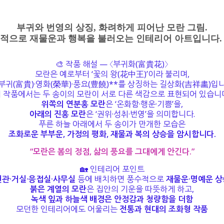
부귀와 번영의 상징, 화려하게 피어난 모란 그림.
적으로 재물운과 행복을 불러오는 인테리어 아트입니다. 
🎨 작품 해설 — 〈부귀화(富貴花)〉
모란은 예로부터 ‘꽃의 왕(花中王)’이라 불리며,
*부귀(富貴)·영화(榮華)·풍요(豊饒)**를 상징하는 길상화(吉祥畵)입니
 작품에서는 두 송이의 모란이 서로 다른 색감으로 표현되어 있습니
위쪽의 연분홍 모란
은 ‘온화함·행운·기쁨’을,
아래의 진홍 모란
은 ‘권위·성취·번영’을 의미합니다.
푸른 하늘 아래에서 두 송이가 만개한 모습은
조화로운 부부운, 가정의 평화, 재물과 복의 상승
을 암시합니다.
“모란은 봄의 정점, 삶의 풍요를 그대에게 안긴다.”
🏡 인테리어 포인트
현관·거실·응접실·사무실
등에 배치하면 풍수적으로
재물운·명예운 상
붉은 계열의 모란
은 집안의 기운을 따뜻하게 하고,
녹색 잎과 하늘색 배경
은 안정감과 청량함을 더함
모던한 인테리어에도 어울리는
전통과 현대의 조화형 작품