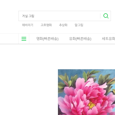
해바라기
고흐명화
추상화
말그림
명화(빠른배송)
유화(빠른배송)
세트유화