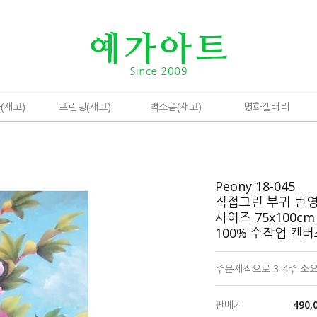
(재고)
프린팅(재고)
벽소품(재고)
명화갤러리
Peony 18-045
직접그린 부귀 번
사이즈 75x100cm
100% 수작업 캔
주문제작으로 3-4주 소
판매가
490,