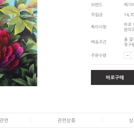
브랜드
예가
적립금
14,7
바로 
특이사항
문의
총 결
배송조건
청구됩
주문수량
바로구매
관련
관련상품
상