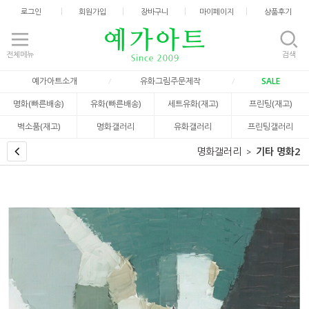
로그인
회원가입
장바구니
마이페이지
상품후기
전체메뉴
검색
예가아트소개
유화그림주문제작
SALE
명화(빠른배송)
유화(빠른배송)
세트유화(재고)
프린팅(재고)
벽소품(재고)
명화갤러리
유화갤러리
프린팅갤러리
명화갤러리
기타 명화2