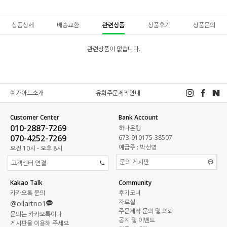
상품상세
배송교환
관련상품
상품후기
상품문의
관련상품이 없습니다.
예가아트소개
유화주문제작안내
Customer Center
Bank Account
010-2887-7269
하나은행
070-4252-7269
673-910175-38507
예금주 : 박선영
오전 10시 - 오후 8시
문의 게시판
고객센터 연결
Kakao Talk
Community
카카오톡 문의
후기코너
자료실
@oilartno1
주문제작 문의 및 의뢰
문의는 카카오톡이나
공지 및 이벤트
게시판을 이용해 주세요