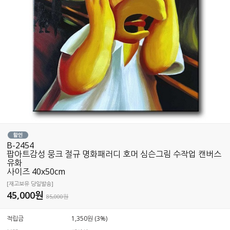
B-2454
팝아트감성 뭉크 절규 명화패러디 호머 심슨그림 수작업 캔버스
유화
사이즈 40x50cm
[재고보유 당일발송]
45,000
원
85,000원
적립금
1,350원 (3%)