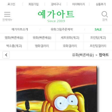
로그인
회원가입
장바구니
마이페이지
상품후기
전체메뉴
검색
예가아트소개
유화그림주문제작
SALE
명화(빠른배송)
유화(빠른배송)
세트유화(재고)
프린팅(재고)
벽소품(재고)
명화갤러리
유화갤러리
프린팅갤러리
유화(빠른배송)
팝아트