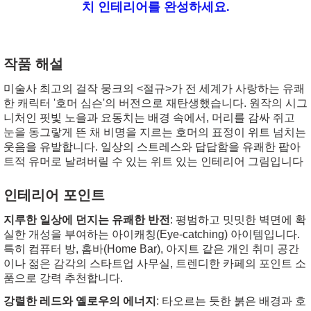
치 인테리어를 완성하세요.
작품 해설
미술사 최고의 걸작 뭉크의 <절규>가 전 세계가 사랑하는 유쾌
한 캐릭터 '호머 심슨'의 버전으로 재탄생했습니다. 원작의 시그
니처인 핏빛 노을과 요동치는 배경 속에서, 머리를 감싸 쥐고
눈을 동그랗게 뜬 채 비명을 지르는 호머의 표정이 위트 넘치는
웃음을 유발합니다. 일상의 스트레스와 답답함을 유쾌한 팝아
트적 유머로 날려버릴 수 있는 위트 있는 인테리어 그림입니다
인테리어 포인트
지루한 일상에 던지는 유쾌한 반전
: 평범하고 밋밋한 벽면에 확
실한 개성을 부여하는 아이캐칭(Eye-catching) 아이템입니다.
특히 컴퓨터 방, 홈바(Home Bar), 아지트 같은 개인 취미 공간
이나 젊은 감각의 스타트업 사무실, 트렌디한 카페의 포인트 소
품으로 강력 추천합니다.
강렬한 레드와 옐로우의 에너지
: 타오르는 듯한 붉은 배경과 호