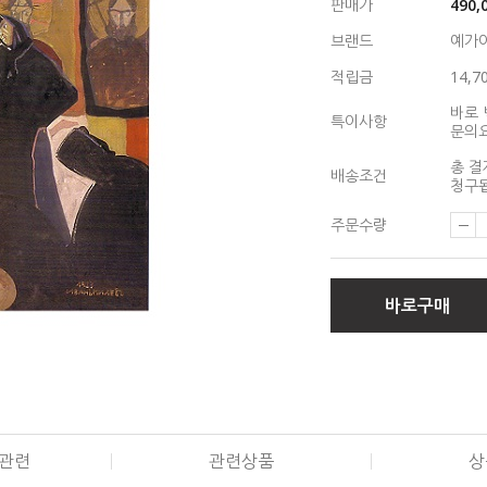
판매가
490,
브랜드
예가
적립금
14,7
바로 
특이사항
문의
총 결
배송조건
청구됩
주문수량
바로구매
관련
관련상품
상