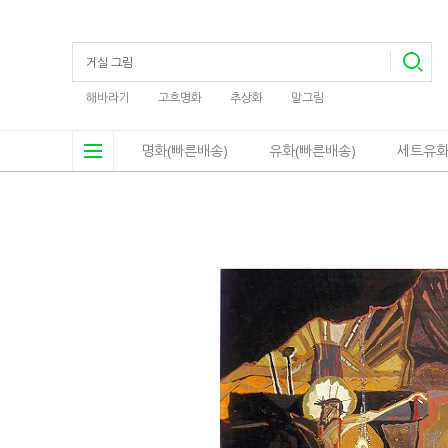
해바라기
고흐명화
추상화
말그림
명화(빠른배송)
유화(빠른배송)
세트유화