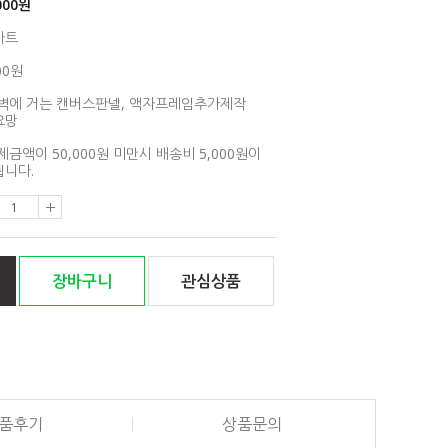
000
원
아트
00원
벽에 거는 캔버스판넬, 액자프레임추가제작
요망
제금액이 50,000원 미만시 배송비 5,000원이
니다.
장바구니
관심상품
품후기
상품문의