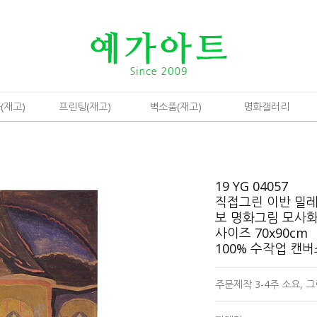
(재고)
프린팅(재고)
벽소품(재고)
명화갤러리
19 YG 04057
직접그린 이반 밀
보 명화그림 모사
사이즈 70x90cm
100% 수작업 캔
주문제작 3-4주 소요,