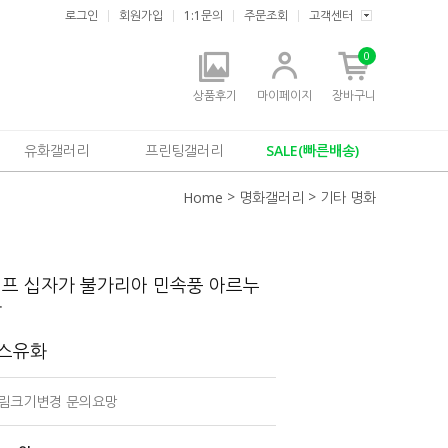
로그인
회원가입
1:1문의
주문조회
고객센터
0
상품후기
마이페이지
장바구니
유화갤러리
프린팅갤러리
SALE(빠른배송)
>
>
Home
명화갤러리
기타 명화
레프 십자가 불가리아 민속풍 아르누
화
버스유화
 그림크기변경 문의요망