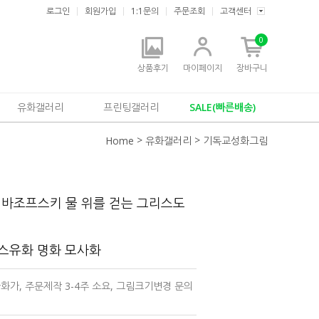
로그인
회원가입
1:1문의
주문조회
고객센터
0
상품후기
마이페이지
장바구니
유화갤러리
프린팅갤러리
SALE(빠른배송)
>
>
Home
유화갤러리
기독교성화그림
이바조프스키 물 위를 걷는 그리스도
버스유화 명화 모사화
 러시아화가, 주문제작 3-4주 소요, 그림크기변경 문의