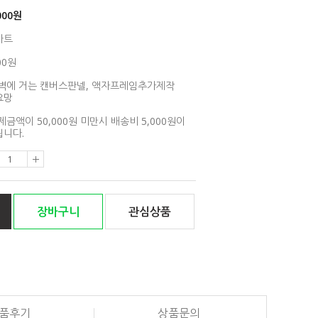
000
원
아트
00원
벽에 거는 캔버스판넬, 액자프레임추가제작
요망
제금액이 50,000원 미만시 배송비 5,000원이
니다.
장바구니
관심상품
품후기
상품문의