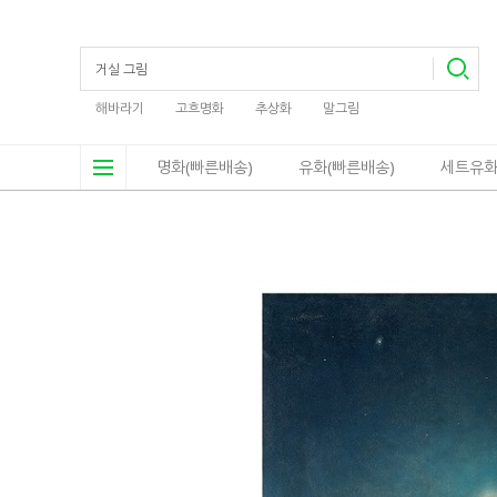
해바라기
고흐명화
추상화
말그림
명화(빠른배송)
유화(빠른배송)
세트유화