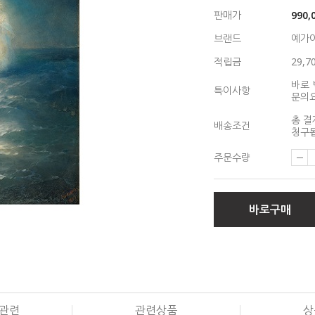
판매가
990,
브랜드
예가
적립금
29,7
바로 
특이사항
문의
총 결
배송조건
청구됩
주문수량
바로구매
관련
관련상품
상