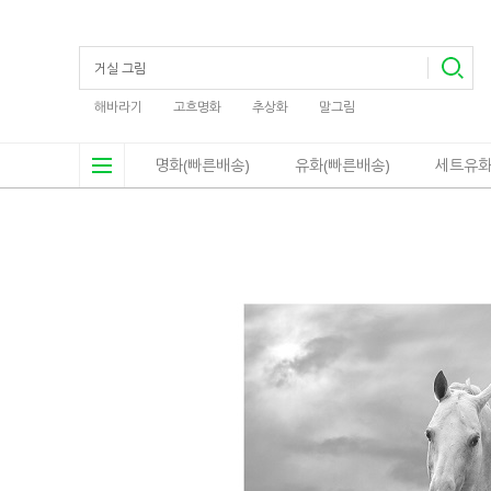
해바라기
고흐명화
추상화
말그림
명화(빠른배송)
유화(빠른배송)
세트유화