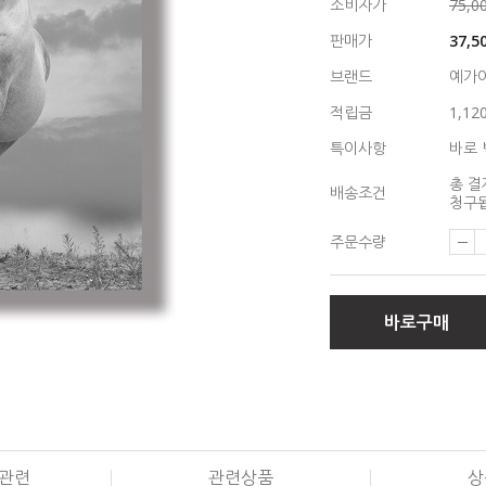
소비자가
75,0
판매가
37,5
브랜드
예가
적립금
1,12
특이사항
바로 
총 결
배송조건
청구됩
주문수량
바로구매
관련
관련상품
상