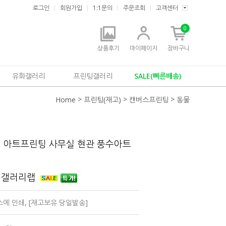
로그인
회원가입
1:1문의
주문조회
고객센터
0
상품후기
마이페이지
장바구니
유화갤러리
프린팅갤러리
SALE(빠른배송)
>
>
>
Home
프린팅(재고)
캔버스프린팅
동물
진 아트프린팅 사무실 현관 풍수아트
 갤러리랩
캔버스에 인쇄, [재고보유 당일발송]