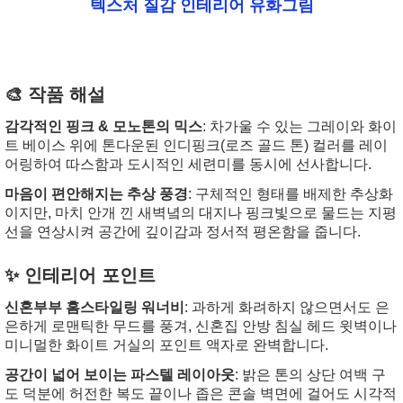
텍스처 질감 인테리어 유화그림
🎨 작품 해설
감각적인 핑크 & 모노톤의 믹스
: 차가울 수 있는 그레이와 화이
트 베이스 위에 톤다운된 인디핑크(로즈 골드 톤) 컬러를 레이
어링하여 따스함과 도시적인 세련미를 동시에 선사합니다.
마음이 편안해지는 추상 풍경
: 구체적인 형태를 배제한 추상화
이지만, 마치 안개 낀 새벽녘의 대지나 핑크빛으로 물드는 지평
선을 연상시켜 공간에 깊이감과 정서적 평온함을 줍니다.
✨ 인테리어 포인트
신혼부부 홈스타일링 워너비
: 과하게 화려하지 않으면서도 은
은하게 로맨틱한 무드를 풍겨, 신혼집 안방 침실 헤드 윗벽이나
미니멀한 화이트 거실의 포인트 액자로 완벽합니다.
공간이 넓어 보이는 파스텔 레이아웃
: 밝은 톤의 상단 여백 구
도 덕분에 허전한 복도 끝이나 좁은 콘솔 벽면에 걸어도 시각적