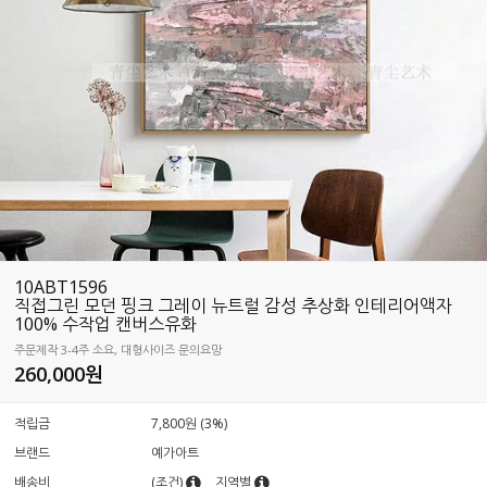
10ABT1596
직접그린 모던 핑크 그레이 뉴트럴 감성 추상화 인테리어액자
100% 수작업 캔버스유화
주문제작 3-4주 소요, 대형사이즈 문의요망
260,000원
적립금
7,800원 (3%)
브랜드
예가아트
배송비
(조건)
지역별