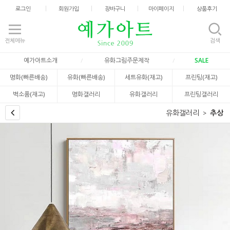
로그인
회원가입
장바구니
마이페이지
상품후기
전체메뉴
검색
예가아트소개
유화그림주문제작
SALE
명화(빠른배송)
유화(빠른배송)
세트유화(재고)
프린팅(재고)
벽소품(재고)
명화갤러리
유화갤러리
프린팅갤러리
유화갤러리
추상