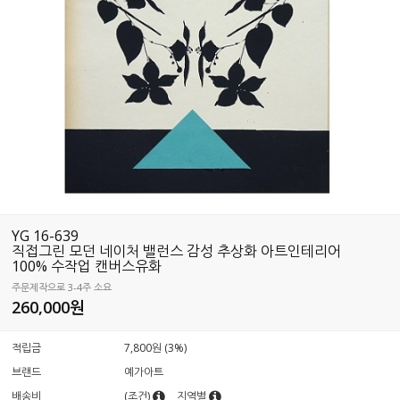
YG 16-639
직접그린 모던 네이처 밸런스 감성 추상화 아트인테리어
100% 수작업 캔버스유화
주문제작으로 3-4주 소요
260,000원
적립금
7,800원 (3%)
브랜드
예가아트
배송비
(조건)
지역별