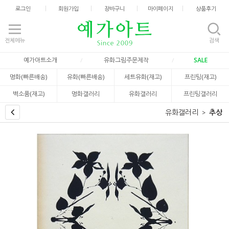
로그인
회원가입
장바구니
마이페이지
상품후기
전체메뉴
검색
예가아트소개
유화그림주문제작
SALE
명화(빠른배송)
유화(빠른배송)
세트유화(재고)
프린팅(재고)
벽소품(재고)
명화갤러리
유화갤러리
프린팅갤러리
유화갤러리
추상