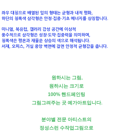
좌우 대칭으로 배열된 잎의 형태는
균형과 내적 평화
,
하단의 청록색 삼각형은
안정·집중·기초 에너지
를 상징합니다.
미니멀, 북유럽, 갤러리 감성 공간
에 이상적
풍수적으로 삼각형은
성장·도약·집중력
을 의미하며,
청록색은
평온과 재물운 상승
의 색으로 해석됩니다.
서재, 오피스, 거실 중앙 벽면
에 걸면 안정적 균형감을 줍니다.
원하시는 그림,
원하시는 크기로
100% 핸드페인팅
그림그려주는 곳 예가아트입니다.
분야별 전문 아티스트의
정성스런 수작업그림으로