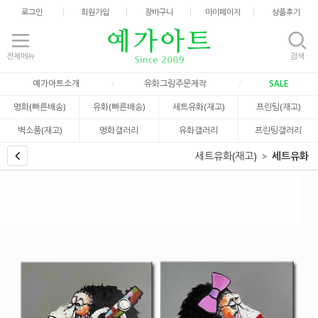
로그인
회원가입
장바구니
마이페이지
상품후기
전체메뉴
검색
예가아트소개
유화그림주문제작
SALE
명화(빠른배송)
유화(빠른배송)
세트유화(재고)
프린팅(재고)
벽소품(재고)
명화갤러리
유화갤러리
프린팅갤러리
세트유화(재고)
세트유화