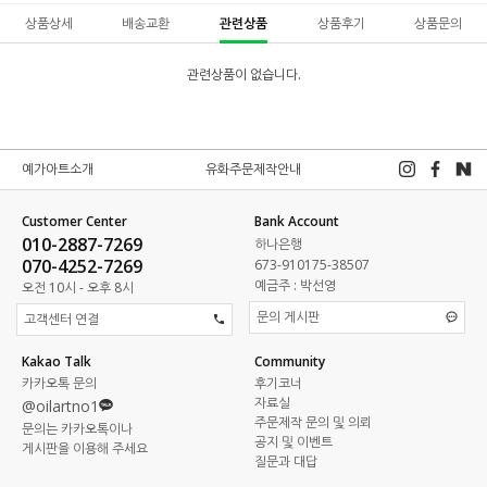
상품상세
배송교환
관련상품
상품후기
상품문의
관련상품이 없습니다.
예가아트소개
유화주문제작안내
Customer Center
Bank Account
010-2887-7269
하나은행
070-4252-7269
673-910175-38507
예금주 : 박선영
오전 10시 - 오후 8시
문의 게시판
고객센터 연결
Kakao Talk
Community
카카오톡 문의
후기코너
자료실
@oilartno1
주문제작 문의 및 의뢰
문의는 카카오톡이나
공지 및 이벤트
게시판을 이용해 주세요
질문과 대답