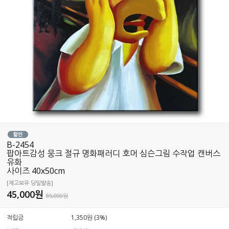
B-2454
팝아트감성 뭉크 절규 명화패러디 호머 심슨그림 수작업 캔버스
유화
사이즈 40x50cm
[재고보유 당일발송]
45,000
원
85,000원
적립금
1,350원 (3%)