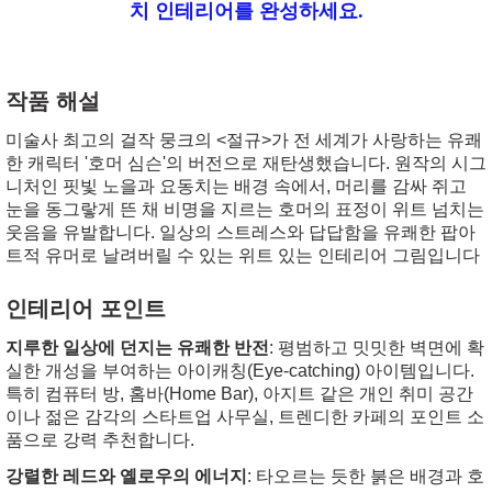
치 인테리어를 완성하세요.
작품 해설
미술사 최고의 걸작 뭉크의 <절규>가 전 세계가 사랑하는 유쾌
한 캐릭터 '호머 심슨'의 버전으로 재탄생했습니다. 원작의 시그
니처인 핏빛 노을과 요동치는 배경 속에서, 머리를 감싸 쥐고
눈을 동그랗게 뜬 채 비명을 지르는 호머의 표정이 위트 넘치는
웃음을 유발합니다. 일상의 스트레스와 답답함을 유쾌한 팝아
트적 유머로 날려버릴 수 있는 위트 있는 인테리어 그림입니다
인테리어 포인트
지루한 일상에 던지는 유쾌한 반전
: 평범하고 밋밋한 벽면에 확
실한 개성을 부여하는 아이캐칭(Eye-catching) 아이템입니다.
특히 컴퓨터 방, 홈바(Home Bar), 아지트 같은 개인 취미 공간
이나 젊은 감각의 스타트업 사무실, 트렌디한 카페의 포인트 소
품으로 강력 추천합니다.
강렬한 레드와 옐로우의 에너지
: 타오르는 듯한 붉은 배경과 호