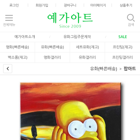
로그인
회원가입
장바구니
마이페이지
상품후기
전체메뉴
검색
예가아트소개
유화그림주문제작
SALE
명화(빠른배송)
유화(빠른배송)
세트유화(재고)
프린팅(재고)
벽소품(재고)
명화갤러리
유화갤러리
프린팅갤러리
유화(빠른배송)
팝아트