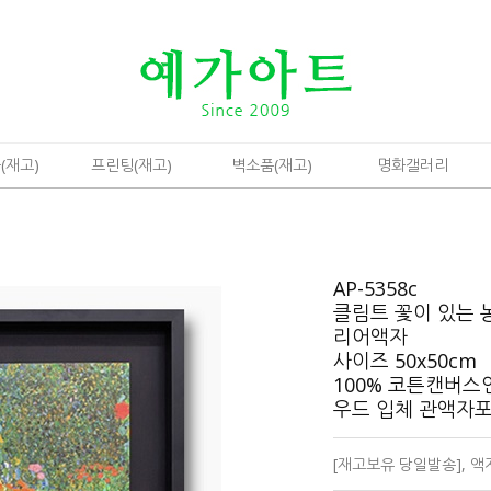
(재고)
프린팅(재고)
벽소품(재고)
명화갤러리
AP-5358c
클림트 꽃이 있는 
리어액자
사이즈 50x50cm
100% 코튼캔버스
우드 입체 관액자
[재고보유 당일발송], 액