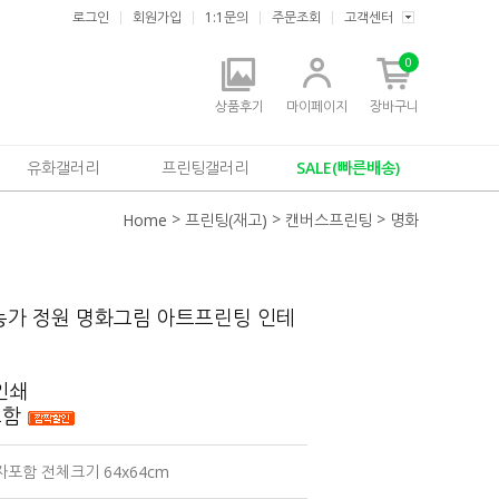
로그인
회원가입
1:1문의
주문조회
고객센터
0
상품후기
마이페이지
장바구니
유화갤러리
프린팅갤러리
SALE(빠른배송)
>
>
>
Home
프린팅(재고)
캔버스프린팅
명화
농가 정원 명화그림 아트프린팅 인테
인쇄
포함
자포함 전체크기 64x64cm