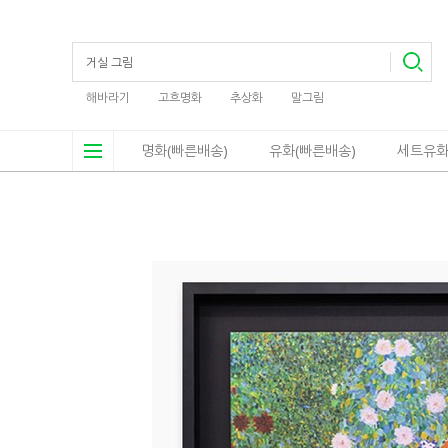
해바라기
고흐명화
추상화
말그림
명화(빠른배송)
유화(빠른배송)
세트유화