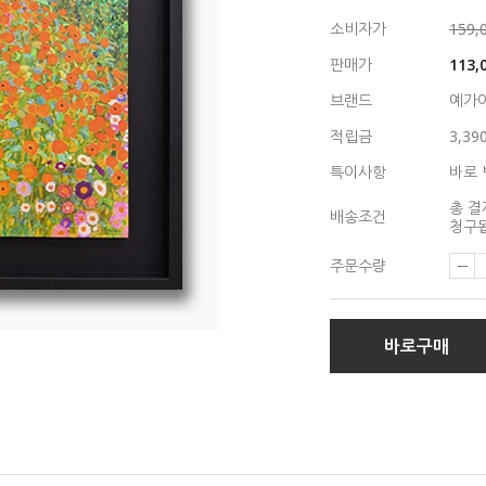
소비자가
159,
판매가
113,
브랜드
예가
적립금
3,39
특이사항
바로 
총 결
배송조건
청구됩
주문수량
바로구매