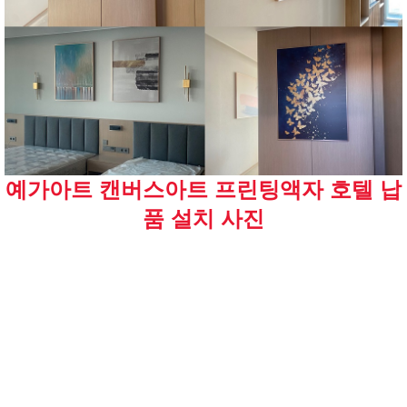
예가아트 캔버스아트 프린팅액자 호텔 납
품 설치 사진