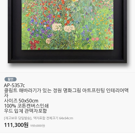
AP-5357c
클림트 해바라기가 있는 정원 명화그림 아트프린팅 인테리어액
자
사이즈 50x50cm
100% 코튼캔버스인쇄
우드 입체 관액자포함
[재고보유 당일발송], 액자포함 전체크기 64x64cm
111,300
원
159,000원