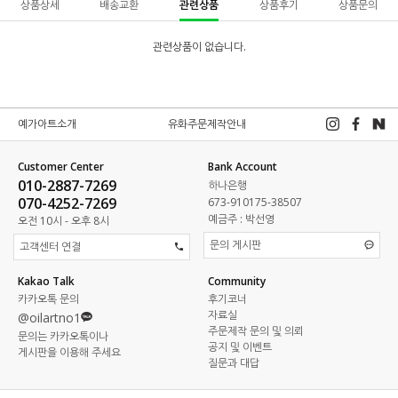
상품상세
배송교환
관련상품
상품후기
상품문의
관련상품이 없습니다.
예가아트소개
유화주문제작안내
Customer Center
Bank Account
010-2887-7269
하나은행
070-4252-7269
673-910175-38507
예금주 : 박선영
오전 10시 - 오후 8시
문의 게시판
고객센터 연결
Kakao Talk
Community
카카오톡 문의
후기코너
자료실
@oilartno1
주문제작 문의 및 의뢰
문의는 카카오톡이나
공지 및 이벤트
게시판을 이용해 주세요
질문과 대답