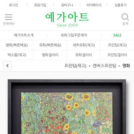
로그인
회원가입
장바구니
마이페이지
상품후기
전체메뉴
검색
예가아트소개
유화그림주문제작
SALE
명화(빠른배송)
유화(빠른배송)
세트유화(재고)
프린팅(재고)
벽소품(재고)
명화갤러리
유화갤러리
프린팅갤러리
프린팅(재고)
캔버스프린팅
명화