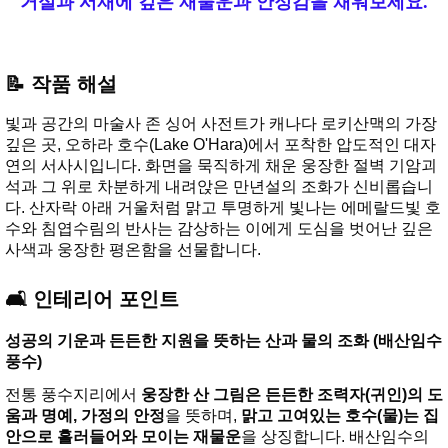
거실과 서재에 깊은 재물운과 안정감을 채워보세요.
📝 작품 해설
빛과 공간의 마술사 존 싱어 사전트가 캐나다 로키산맥의 가장
깊은 곳, 오하라 호수(Lake O'Hara)에서 포착한 압도적인 대자
연의 서사시입니다. 화면을 묵직하게 채운 웅장한 절벽 기암괴
석과 그 위로 차분하게 내려앉은 만년설의 조화가 신비롭습니
다. 산자락 아래 거울처럼 맑고 투명하게 빛나는 에메랄드빛 호
수와 침엽수림의 반사는 감상하는 이에게 도심을 벗어난 깊은
사색과 웅장한 평온함을 선물합니다.
🛋️ 인테리어 포인트
성공의 기운과 든든한 지원을 뜻하는 산과 물의 조화 (배산임수
풍수)
전통 풍수지리에서
웅장한 산 그림은 든든한 조력자(귀인)의 도
움과 명예, 가정의 안정
을 뜻하며,
맑고 고여있는 호수(물)는 집
안으로 흘러들어와 모이는 재물운
을 상징합니다. 배산임수의