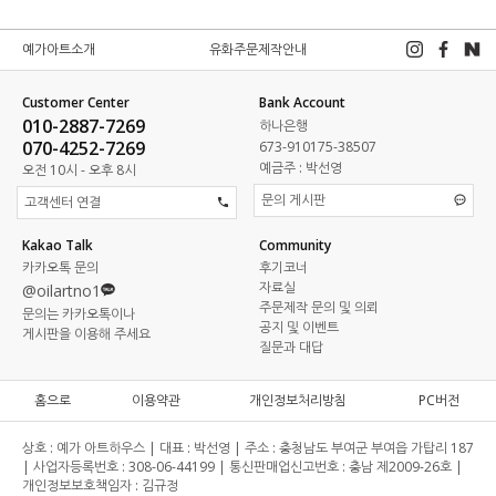
예가아트소개
유화주문제작안내
Customer Center
Bank Account
010-2887-7269
하나은행
070-4252-7269
673-910175-38507
예금주 : 박선영
오전 10시 - 오후 8시
문의 게시판
고객센터 연결
Kakao Talk
Community
카카오톡 문의
후기코너
자료실
@oilartno1
주문제작 문의 및 의뢰
문의는 카카오톡이나
공지 및 이벤트
게시판을 이용해 주세요
질문과 대답
홈으로
이용약관
개인정보처리방침
PC버전
상호 :
예가 아트하우스 |
대표 :
박선영 |
주소 :
충청남도 부여군 부여읍 가탑리 187
|
사업자등록번호 :
308-06-44199 |
통신판매업신고번호 :
충남 제2009-26호 |
개인정보보호책임자 :
김규정