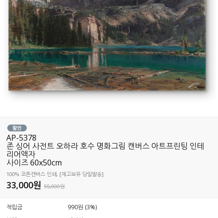
AP-5378
존 싱어 사전트 오하라 호수 명화그림 캔버스 아트프린팅 인테
리어액자
사이즈 60x50cm
100% 코튼캔버스 인쇄, [재고보유 당일발송]
33,000
원
55,000원
적립금
990원 (3%)