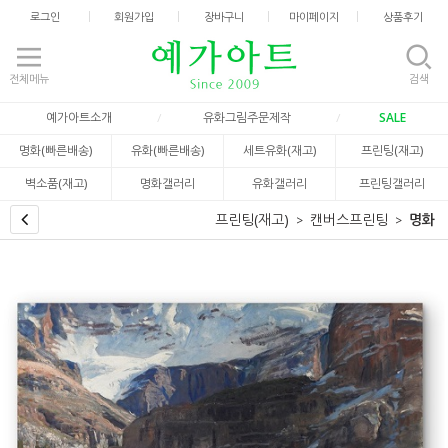
로그인
회원가입
장바구니
마이페이지
상품후기
전체메뉴
검색
예가아트소개
유화그림주문제작
SALE
명화(빠른배송)
유화(빠른배송)
세트유화(재고)
프린팅(재고)
벽소품(재고)
명화갤러리
유화갤러리
프린팅갤러리
프린팅(재고)
캔버스프린팅
명화