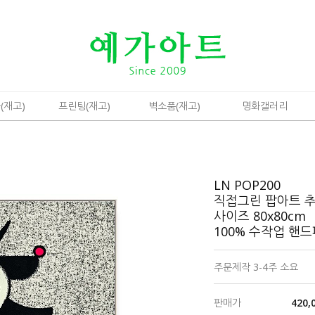
(재고)
프린팅(재고)
벽소품(재고)
명화갤러리
LN POP200
직접그린 팝아트 
사이즈 80x80cm
100% 수작업 핸
주문제작 3-4주 소요
판매가
420,