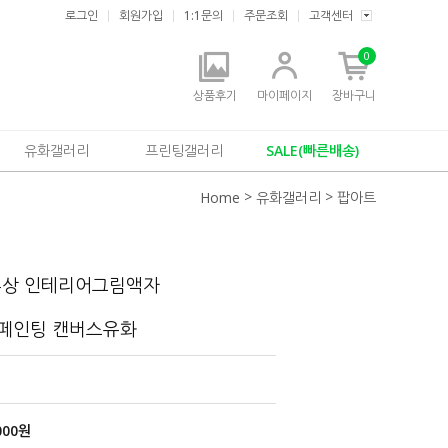
로그인
회원가입
1:1문의
주문조회
고객센터
0
상품후기
마이페이지
장바구니
유화갤러리
프린팅갤러리
SALE(빠른배송)
>
>
Home
유화갤러리
팝아트
추상 인테리어그림액자
드페인팅 캔버스유화
000
원