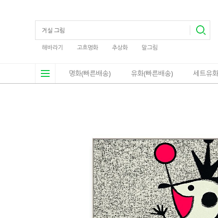
해바라기
고흐명화
추상화
말그림
명화(빠른배송)
유화(빠른배송)
세트유화