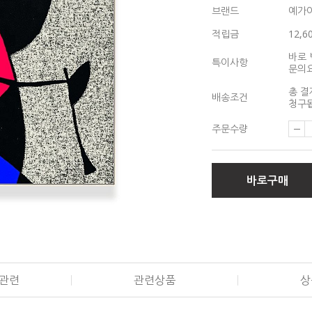
브랜드
예가
적립금
12,6
바로 
특이사항
문의
총 결
배송조건
청구됩
주문수량
바로구매
관련
관련상품
상