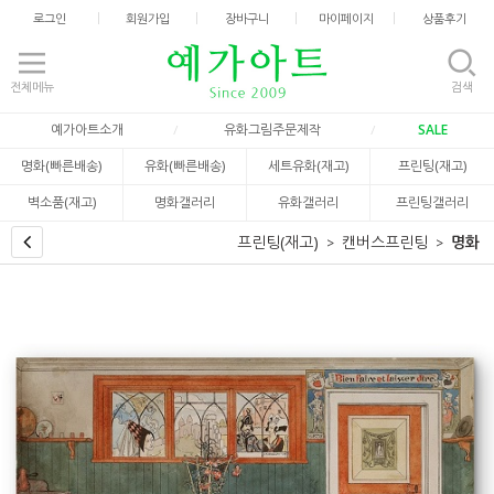
로그인
회원가입
장바구니
마이페이지
상품후기
전체메뉴
검색
예가아트소개
유화그림주문제작
SALE
명화(빠른배송)
유화(빠른배송)
세트유화(재고)
프린팅(재고)
벽소품(재고)
명화갤러리
유화갤러리
프린팅갤러리
프린팅(재고)
캔버스프린팅
명화