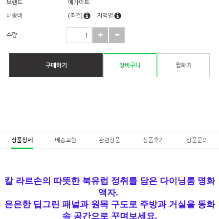
브랜드
예가아트
배송비
(조건)
지역별
수량
구매하기
장바구니
찜하기
상품상세
배송교환
관련상품
상품후기
상품문의
칼 라르손의 따뜻한 북유럽 정취를 담은 다이닝룸 명화
액자.
은은한 딥그린 패널과 원목 구도로 주방과 거실을 동화
속 공간으로 꾸며보세요.