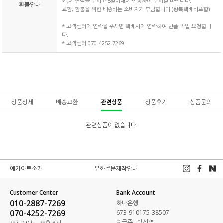
외)에 연락을 주시고 5일이내에 반송하여 주시길 바랍니다.
환불안내
교환, 환불을 위한 배송비는 소비자가 부담합니다.(왕복택배비포함)
* 고객센터에 연락을 주시면 택배사에 연락하여 반품 픽업 요청합니
다.
* 고객센터 070-4252-7269
상품상세
배송교환
관련상품
상품후기
상품문의
관련상품이 없습니다.
예가아트소개
유화주문제작안내
Customer Center
Bank Account
010-2887-7269
하나은행
070-4252-7269
673-910175-38507
예금주 : 박선영
오전 10시 - 오후 8시