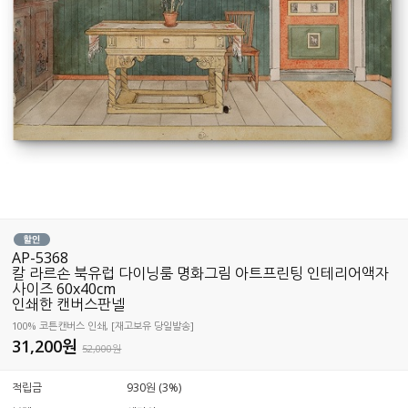
AP-5368
칼 라르손 북유럽 다이닝룸 명화그림 아트프린팅 인테리어액자
사이즈 60x40cm
인쇄한 캔버스판넬
100% 코튼캔버스 인쇄, [재고보유 당일발송]
31,200
원
52,000원
적립금
930원 (3%)