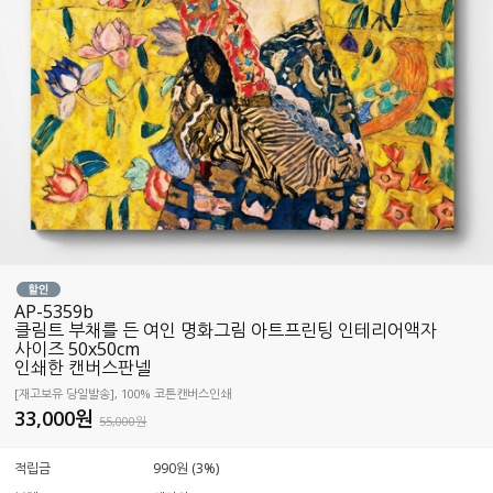
AP-5359b
클림트 부채를 든 여인 명화그림 아트프린팅 인테리어액자
사이즈 50x50cm
인쇄한 캔버스판넬
[재고보유 당일발송], 100% 코튼캔버스인쇄
33,000
원
55,000원
적립금
990원 (3%)