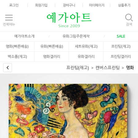
로그인
회원가입
장바구니
마이페이지
상품후기
전체메뉴
검색
예가아트소개
유화그림주문제작
SALE
명화(빠른배송)
유화(빠른배송)
세트유화(재고)
프린팅(재고)
벽소품(재고)
명화갤러리
유화갤러리
프린팅갤러리
프린팅(재고)
캔버스프린팅
명화