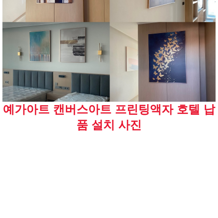
예가아트 캔버스아트 프린팅액자 호텔 납
품 설치 사진