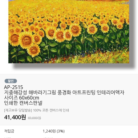
AP-2515
지중해감성 해바라기그림 풍경화 아트프린팅 인테리어액자
사이즈 60x60cm
인쇄한 캔버스판넬
[재고보유 당일발송] 100% 코튼 캔버스에 인쇄
41,400
원
69,000원
적립금
1,240원 (3%)