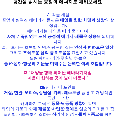
공간을 밝히는 긍정의 에너지로 채워보세요.
🎨 작품 해설
끝없이 펼쳐진 해바라기 들판은
태양을 향한 희망과 성장의 상
징
입니다.
해바라기는 태양을 따라 움직이며,
그 자체로
끊임없는 도전·긍정적 에너지·재물운 상승
을 의미합
니다.
멀리 보이는 초록빛 언덕과 평온한 집은
안정과 평화로운 일상
,
그리고
조화로운 삶의 풍요로움
을 표현하고 있습니다.
노란 해바라기와 주황빛 하늘은
풍요·성취·행운의 기운
을 더해주는 완벽한 색의 조합입니다.
🌻 “태양을 향해 피어난 해바라기처럼,
마음이 향하는 곳에 빛이 머문다.”
🏡 인테리어 포인트
거실, 현관, 오피스, 상담실, 카페, 레스토랑
등 밝고 개방적인
공간에 적합
해바라기 그림은
동쪽·남동쪽 방향
에 걸면
태양의 기운과 함께
재물운·사업운·명예운 상승
의 의미를 가짐
노란빛과 초록빛의 조화는
심리적 안정 + 활력 + 풍요
를 함께