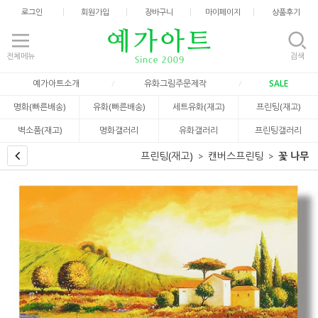
로그인
회원가입
장바구니
마이페이지
상품후기
전체메뉴
검색
예가아트소개
유화그림주문제작
SALE
명화(빠른배송)
유화(빠른배송)
세트유화(재고)
프린팅(재고)
벽소품(재고)
명화갤러리
유화갤러리
프린팅갤러리
프린팅(재고)
캔버스프린팅
꽃 나무