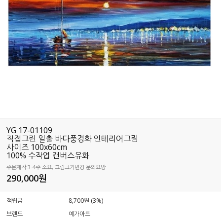
YG 17-01109
직접그린 일출 바다풍경화 인테리어그림
사이즈 100x60cm
100% 수작업 캔버스유화
주문제작 3-4주 소요, 그림크기변경 문의요망
290,000
원
적립금
8,700원 (3%)
브랜드
예가아트