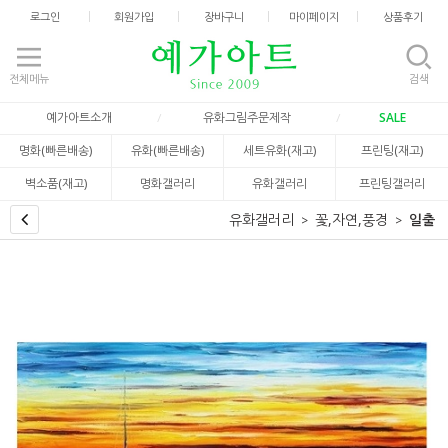
로그인
회원가입
장바구니
마이페이지
상품후기
전체메뉴
검색
예가아트소개
유화그림주문제작
SALE
명화(빠른배송)
유화(빠른배송)
세트유화(재고)
프린팅(재고)
벽소품(재고)
명화갤러리
유화갤러리
프린팅갤러리
유화갤러리
꽃,자연,풍경
일출