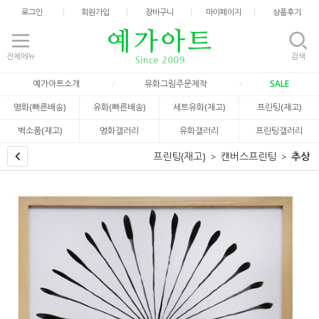
로그인
회원가입
장바구니
마이페이지
상품후기
전체메뉴
검색
예가아트소개
유화그림주문제작
SALE
명화(빠른배송)
유화(빠른배송)
세트유화(재고)
프린팅(재고)
벽소품(재고)
명화갤러리
유화갤러리
프린팅갤러리
프린팅(재고)
캔버스프린팅
추상