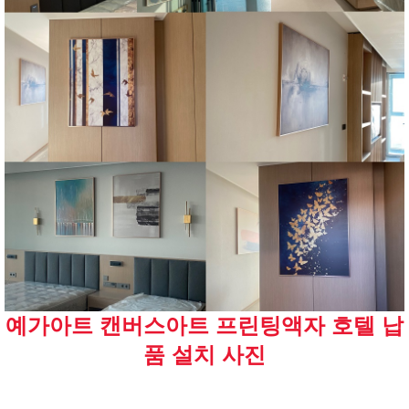
예가아트 캔버스아트 프린팅액자 호텔 납
품 설치 사진