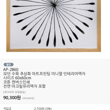
AP-2860
모던 수묵 추상화 아트프린팅 미니멀 인테리어액자
사이즈 60x60cm
코튼 캔버스인쇄
전면 아크릴유리액자 포함
[재고보유 당일발송]
90,300
원
129,000원
적립금
2,700원 (3%)