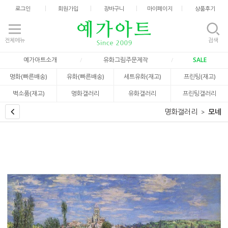
로그인
회원가입
장바구니
마이페이지
상품후기
전체메뉴
검색
예가아트소개
유화그림주문제작
SALE
명화(빠른배송)
유화(빠른배송)
세트유화(재고)
프린팅(재고)
벽소품(재고)
명화갤러리
유화갤러리
프린팅갤러리
명화갤러리
모네