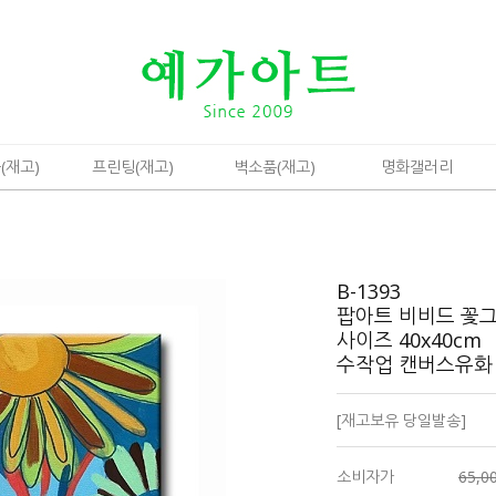
(재고)
프린팅(재고)
벽소품(재고)
명화갤러리
B-1393
팝아트 비비드 꽃
사이즈 40x40cm
수작업 캔버스유
[재고보유 당일발송]
소비자가
65,0