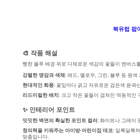
북유럽 팝
🎨 작품 해설
쨍한 블루 배경 위로 다채로운 색감의 꽃들이 캔버스
강렬한 명암과 색채
: 레드, 옐로우, 그린, 블루 등
현대적인 화풍
: 꽃잎마다 굵고 자유로운 검은색 윤곽선
리드미컬한 배치
: 크고 작은 꽃들이 겹쳐진 역동적인
✨ 인테리어 포인트
밋밋한 벽면의 확실한 포인트 컬러
: 화이트나 그레이
창의력을 키워주는 아이방·어린이집 데코
: 알록달록
맞춤입니다.