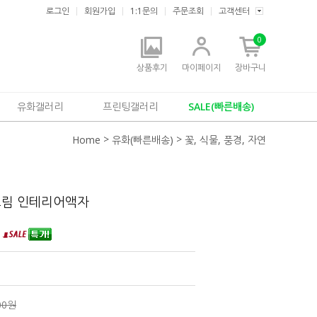
로그인
회원가입
1:1문의
주문조회
고객센터
0
상품후기
마이페이지
장바구니
유화갤러리
프린팅갤러리
SALE(빠른배송)
>
>
Home
유화(빠른배송)
꽃, 식물, 풍경, 자연
그림 인테리어액자
화
00원