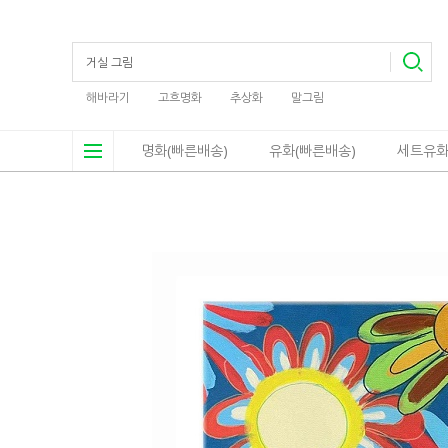
해바라기
고흐명화
추상화
말그림
명화(빠른배송)
유화(빠른배송)
세트유화