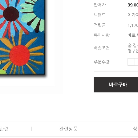
판매가
39,0
브랜드
예가
적립금
1,17
특이사항
바로 
총 결
배송조건
청구됩
주문수량
바로구매
관련
관련상품
상