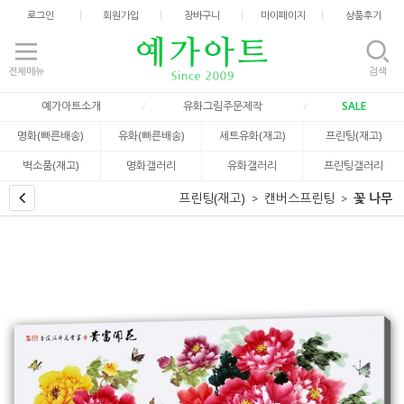
로그인
회원가입
장바구니
마이페이지
상품후기
전체메뉴
검색
예가아트소개
유화그림주문제작
SALE
명화(빠른배송)
유화(빠른배송)
세트유화(재고)
프린팅(재고)
벽소품(재고)
명화갤러리
유화갤러리
프린팅갤러리
프린팅(재고)
캔버스프린팅
꽃 나무