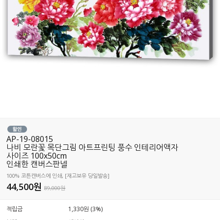
AP-19-08015
나비 모란꽃 목단그림 아트프린팅 풍수 인테리어액자
사이즈 100x50cm
인쇄한 캔버스판넬
100% 코튼캔버스에 인쇄, [재고보유 당일발송]
44,500
원
89,000원
적립금
1,330원 (3%)