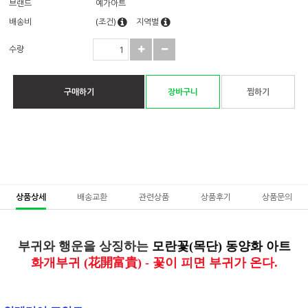
브랜드
예가아트
배송비
(조건)
지역별
수량
구매하기
장바구니
찜하기
상품상세
배송교환
관련상품
상품후기
상품문의
부귀와 행운을 상징하는
모란꽃(목단) 동양화 아트
화개부귀 (花開富貴) -
꽃이 피면 부귀가 온다.