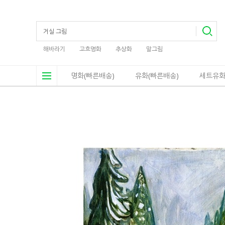
해바라기
고흐명화
추상화
말그림
명화(빠른배송)
유화(빠른배송)
세트유화