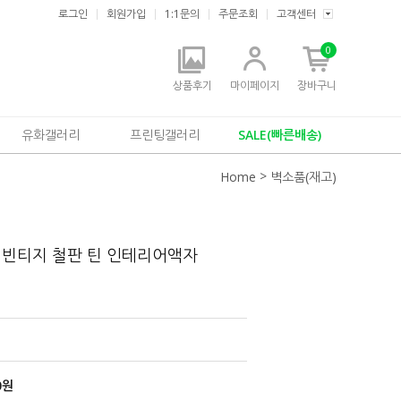
로그인
회원가입
1:1문의
주문조회
고객센터
0
상품후기
마이페이지
장바구니
유화갤러리
프린팅갤러리
SALE(빠른배송)
>
Home
벽소품(재고)
 빈티지 철판 틴 인테리어액자
0
원