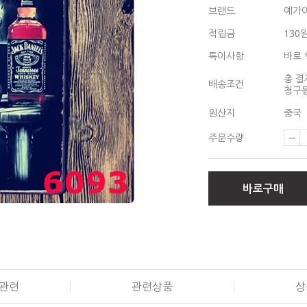
브랜드
예가
적립금
130
특이사항
바로 
총 결
배송조건
청구됩
원산지
중국
주문수량
바로구매
관련
관련상품
상