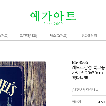
(재고)
프린팅(재고)
벽소품(재고)
명화갤러리
BS-4565
레트로감성 복고풍
사이즈 20x30cm
잭다니엘
[재고보유 당일발송]
판매가
4,50