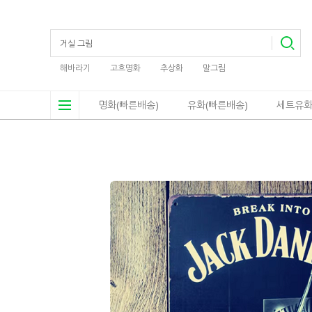
해바라기
고흐명화
추상화
말그림
명화(빠른배송)
유화(빠른배송)
세트유화