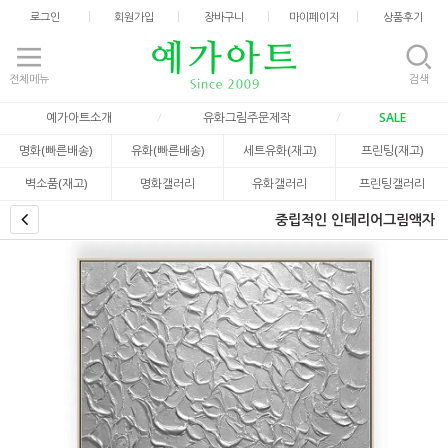
로그인
회원가입
장바구니
마이페이지
상품후기
전체메뉴
검색
예가아트소개
유화그림주문제작
SALE
명화(빠른배송)
유화(빠른배송)
세트유화(재고)
프린팅(재고)
벽소품(재고)
명화갤러리
유화갤러리
프린팅갤러리
중립적인 인테리어그림액자