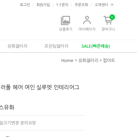
로그인
회원가입
1:1문의
주문조회
고객센터
0
상품후기
마이페이지
장바구니
유화갤러리
프린팅갤러리
SALE(빠른배송)
>
>
Home
유화갤러리
팝아트
컬러풀 헤어 여인 실루엣 인테리어그
버스유화
 그림크기변경 문의요망