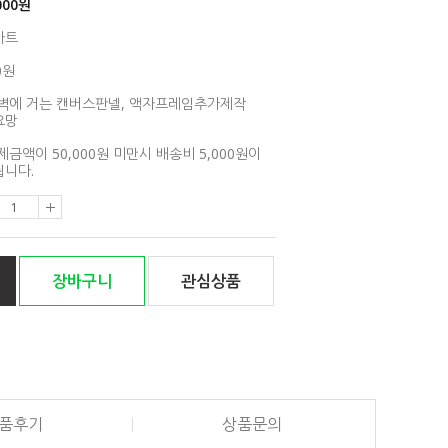
000
원
아트
0원
벽에 거는 캔버스판넬, 액자프레임추가제작
요망
제금액이 50,000원 미만시 배송비 5,000원이
니다.
장바구니
관심상품
품후기
상품문의