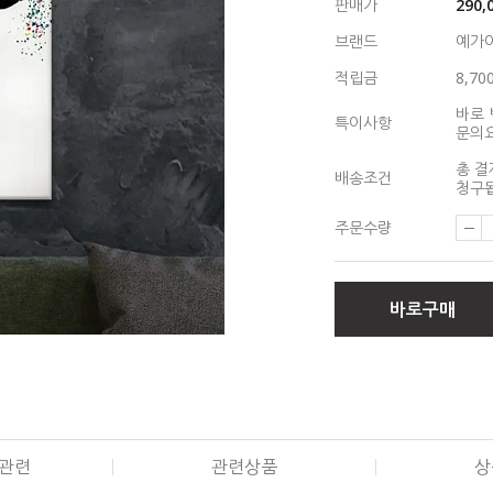
판매가
290,
브랜드
예가
적립금
8,70
바로 
특이사항
문의
총 결
배송조건
청구됩
주문수량
바로구매
관련
관련상품
상