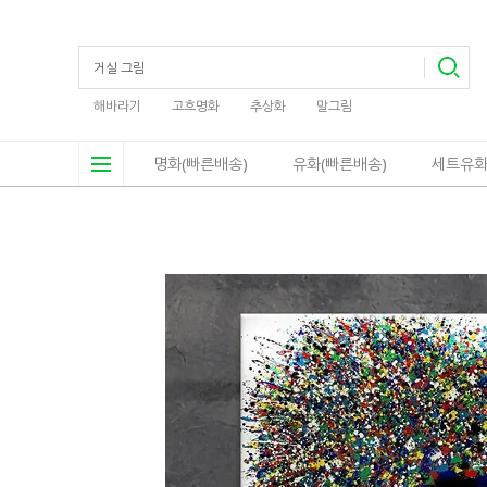
해바라기
고흐명화
추상화
말그림
명화(빠른배송)
유화(빠른배송)
세트유화